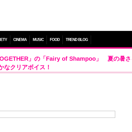
IETY
CINEMA
MUSIC
FOOD
TREND BLOG
OGETHER」の「Fairy of Shampoo」 夏の暑
かなクリアボイス！