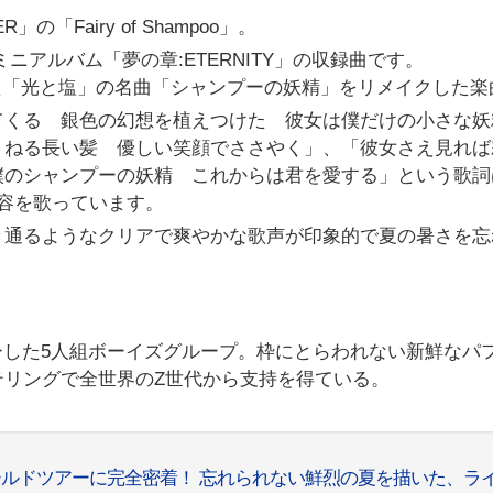
の「Fairy of Shampoo」。
dミニアルバム「夢の章:ETERNITY」の収録曲です。
年に人気だった「光と塩」の名曲「シャンプーの妖精」をリメイクした
てくる 銀色の幻想を植えつけた 彼女は僕だけの小さな
うねる長い髪 優しい笑顔でささやく」、「彼女さえ見れば
僕のシャンプーの妖精 これからは君を愛する」という歌詞
容を歌っています。
き通るようなクリアで爽やかな歌声が印象的で夏の暑さを忘
らデビューした5人組ボーイズグループ。枠にとらわれない新鮮なパ
テリングで全世界のZ世代から支持を得ている。
ワールドツアーに完全密着！ 忘れられない鮮烈の夏を描いた、ラ