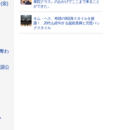
泰院クラス』のおかげでここまで来ること
(金)
ができた」
キム・ヘス、奇跡の9頭身スタイルを披
露！…20代も絶句する超絶美脚と完璧バッ
クスタイル
心奪わ
音源公
？