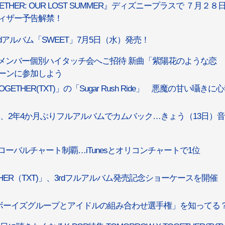
ETHER: OUR LOST SUMMER』ディズニープラスで ７月２８日
ィザー予告解禁！
本2ndアルバム「SWEET」7月5日（水）発売！
会える！メンバー個別ハイタッチ会へご招待 新曲「紫陽花のような恋
ャンペーンに参加しよう
OGETHER(TXT)」の「Sugar Rush Ride」 悪魔の甘い囁きに
(TXT)」、2年4か月ぶりフルアルバムでカムバック…きょう（13日）
」、グローバルチャート制覇…iTunesとオリコンチャートで1位
ETHER（TXT)」、3rdフルアルバム発売記念ショーケースを開催
ボーイズグループとアイドルの組み合わせ選手権」を知ってる