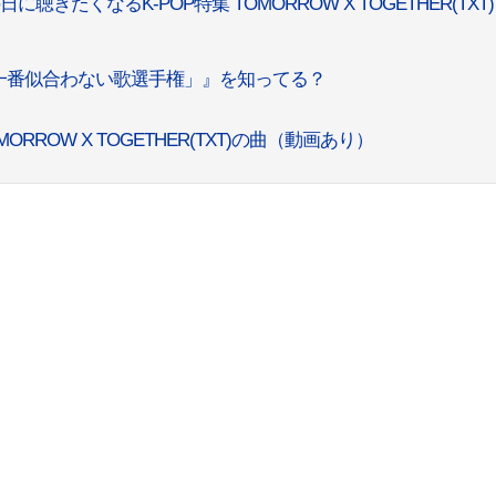
たくなるK-POP特集 TOMORROW X TOGETHER(TXT)
一番似合わない歌選手権」』を知ってる？
ROW X TOGETHER(TXT)の曲（動画あり）