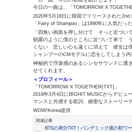
今日の一曲は、「TOMORROW X TOGETHER」
2020年5月18日に韓国でリリースされた2n
「Fairy of Shampoo」は1990
「四角い画面を押し分けて そっと近づい
朝露のように僕のところに近づいて来て 
くない 悲しい心も遠くに消えて 彼女は
シャンプーのCMモデルに恋をしてしまう内
神秘的で浮遊感のあるシンセサウンドに透
せてくれます。
＜プロフィール＞
「TOMORROW X TOGETHER(TXT)」
2019年3月4日にBIGHIT MUSICか
マンスと共感する歌詞、緻密なストーリー
WOW!Korea提供
関連記事
BTSの弟分TXT！パンデミック後の初