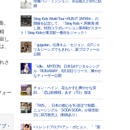
俳優パン・ミンジョン、非芸能人と9月に結
婚
Stray Kids World Tour <RUN IT JAPAN>」の
楽曲。
開催を記念して、「Stray Kids × JR東海 推
し旅」特別コラボレーション第4弾がスター
妖精
ト！Stray Kidsが東京駅一番街をジャック！
寂し
「gugudan」出身キム・セジョン、白Tシャ
は、
ツ＆ジーンズでもきれい…新プロフィール
公開
れさ
「i-dle」 MIYEON、日本1stデジタルシング
ル「RUN AWAY」8月10日リリース…爽やか
なティーザー公開
チョン・ヘイン、花もかすむ爽やかな笑
フォー
顔…「恋は飴模様」あす（7日）放送
「TWS」、日本の都心を“K-清涼”で制覇…
ニューシングル「SODA SODA」が発売初
日に16万枚売上（動画あり）
イブ・
<トレンドブログ>アン・ボヒョン、「『梨