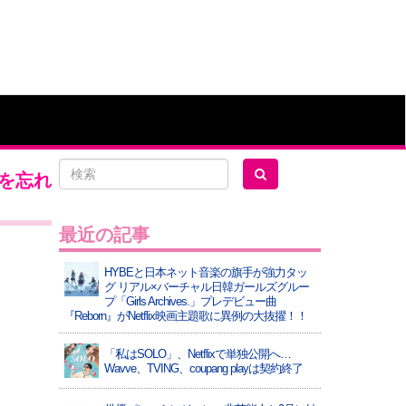
さを忘れ
最近の記事
HYBEと日本ネット音楽の旗手が強力タッ
グ リアル×バーチャル日韓ガールズグルー
プ「Girls Archives.」プレデビュー曲
『Reborn』がNetflix映画主題歌に異例の大抜擢！！
「私はSOLO」、Netflixで単独公開へ…
Wavve、TVING、coupang playは契約終了