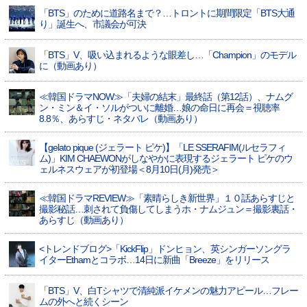
「BTS」のために道路名まで？…トロントに期間限定「BTS大通
り」誕生へ、市議会が可決
「BTS」V、吸い込まれるような眼差し…「Champion」のモデル
に（動画あり）
≪韓国ドラマNOW≫「夫婦の結末」最終話（第12話）、ナムグ
ン・ミン＆イ・ソルがついに離婚…娘の命日に再会＝視聴率
8.8％、あらすじ・ネタバレ（動画あり）
【gelato pique (ジェラート ピケ)】「LE SSERAFIM(ルセラフィ
ム)」KIM CHAEWONがしなやかに表現するジェラート ピケのウ
ェルネスウェアが初登場＜8月10日(月)発売＞
≪韓国ドラマREVIEW≫「素晴らしき新世界」１０話あらすじと
撮影秘話…刺されて負傷してしまうホ・ナムジュン＝撮影裏話・
あらすじ（動画あり）
<トレンドブログ>「KickFlip」ドンヒョン、英シンガーソングラ
イターEthamとコラボ…14日に新曲「Breeze」をリリース
「BTS」V、白Tシャツで清純派イケメンの魅力アピール…フレー
ムの外へと続くシーン