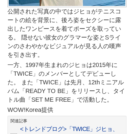
公開された写真の中ではジヒョがテニスコ
ートの絵を背景に、後ろ姿をセクシーに露
出したワンピースを着てポーズを取ってい
る。 隠せない彼女のグラマーな姿とSライ
ンのさわやかなビジュアルが見る人の嘆声
を引き出す。
一方、1997年生まれのジヒョは2015年に
「TWICE」のメンバーとしてデビューし
た。 また「TWICE」は先月、12thミニアル
バム「READY TO BE」をリリースし、タイ
トル曲「SET ME FREE」で活動した。
WOW!Korea提供
関連記事
<トレンドブログ>「TWICE」ジヒョ、