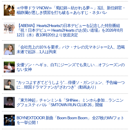
≪中華ドラマNOW≫「蜀紅錦～紡がれる夢～」3話、新任錦官・
楊静瀾が悪しき慣習を打ち破る＝あらすじ・ネタバレ
【ABEMA】Hearts2Heartsの日本デビューを記念した特別番組
『祝！日本デビュー Hearts2Hearts のお笑い道場』を2026年8月
12日（水）夜10時20分より放送決定
「会社売上の10％を要求」パク・ナレの元マネジャー2人、恐喝
未遂で起訴…1人は拘束
女優ソン・ヘギョ、白Tにジーンズでも美しい…オフシーズンの
ない女神
“カッコよすぎてどうしよう”…俳優ソ・ガンジュン、予告編一つ
に…韓国ドラマファンが“ざわつき”（動画あり）
「東方神起」チャンミン＆「SHINee」ミンホら参加…ランニン
グフェスティバル「SMTOWN RUN CLUB 26」開催
BOYNEXTDOOR 新曲「Boom Boom Boom」 全27枚のMVフォト
を一挙公開！