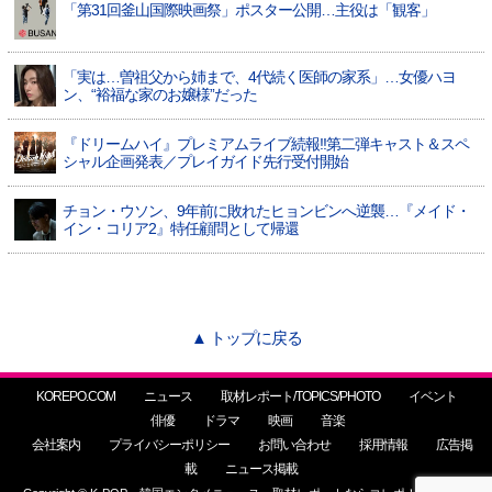
「第31回釜山国際映画祭」ポスター公開…主役は「観客」
「実は…曽祖父から姉まで、4代続く医師の家系」…女優ハヨ
ン、“裕福な家のお嬢様”だった
『ドリームハイ』プレミアムライブ続報!!第二弾キャスト＆スペ
シャル企画発表／プレイガイド先行受付開始
チョン・ウソン、9年前に敗れたヒョンビンへ逆襲…『メイド・
イン・コリア2』特任顧問として帰還
▲ トップに戻る
KOREPO.COM
ニュース
取材レポート/TOPICS/PHOTO
イベント
俳優
ドラマ
映画
音楽
会社案内
プライバシーポリシー
お問い合わせ
採用情報
広告掲
載
ニュース掲載