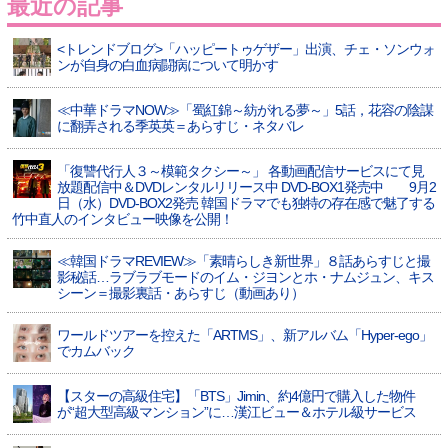
最近の記事
<トレンドブログ>「ハッピートゥゲザー」出演、チェ・ソンウォ
ンが自身の白血病闘病について明かす
≪中華ドラマNOW≫「蜀紅錦～紡がれる夢～」5話，花容の陰謀
に翻弄される季英英＝あらすじ・ネタバレ
「復讐代行人３～模範タクシー～」 各動画配信サービスにて見
放題配信中＆DVDレンタルリリース中 DVD-BOX1発売中 9月2
日（水）DVD-BOX2発売 韓国ドラマでも独特の存在感で魅了する
竹中直人のインタビュー映像を公開！
≪韓国ドラマREVIEW≫「素晴らしき新世界」８話あらすじと撮
影秘話…ラブラブモードのイム・ジヨンとホ・ナムジュン、キス
シーン＝撮影裏話・あらすじ（動画あり）
ワールドツアーを控えた「ARTMS」、新アルバム「Hyper-ego」
でカムバック
【スターの高級住宅】「BTS」Jimin、約4億円で購入した物件
が“超大型高級マンション”に…漢江ビュー＆ホテル級サービス