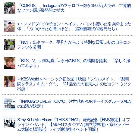
「CORTIS」、Instagramのフォロワー数が1500万人突破…世界的
なファン層が爆発的に拡大
<トレンドブログ>チョン・ヘイン、ハヨンも驚いた引き締まった
体…「ぶつかったら痛いほど」（屋根部屋の問題児たち）
「NCT」出身マーク、平凡だからより特別な日常…初の自主コン
テンツを公開
「BTS」V、団体写真「#今日のBTS」の構図を提案…「楽しく撮
ってみよう」
＜KBS World＞ベーシック初放送！映画「ソウルメイト」『梨泰
院クラス』キム・ダミ、『21世紀の大君夫人』のピョン・ウソク
出演！
「INKIGAYO LIVE in TOKYO」次世代K-POPボーイズグループAEN
の出演が決定！
Stray Kids Mini Album『THIS & THAT』発売記念【HMV限定】オフ
ラインイベント、【MUFGスタジアム(国立競技場)・京セラドー
ム大阪会場限定】ライブ終演後イベント開催！