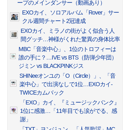
ープのメインダンサー（動画あり）
EXOカイ、ソロアルバム「Rover」サー
クル週間チャート2冠達成
EXOカイ、ミラノの街がよく似合う人
間グッチ…神様がくれた驚異の身体比率
MBC「音楽中心」、1位のトロフィーは
誰の手に？…IVE vs BTS（防弾少年団）
ジミン vs BLACKPINKジス
SHINeeオンユの「O（Circle）」、「音
楽中心」で出演なしで1位…EXOカイ-
TWICEカムバック
「EXO」カイ、『ミュージックバンク』
1位に感激…「11年目でも涙がでる、感
謝」
「TXT」ヨンジュン、「人気歌謡」MC