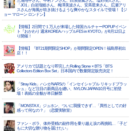
三浦翔平さん、中村アンさん、白濱亜嵐さん、塩野瑛久さん、
「JO1」白岩瑠姫さん、梅澤美波さん、安斉星来さん、広瀬アリ
スさんが海風が吹き抜けるような爽やかなスタイルで登場！【ジ
ョー マローン ロンドン】
【情報】2日間で１万人が来場した韓国カルチャーPOPUPイベン
ト『おかわり 週末KOREA ハップルFES in KYOTO』が8月12日よ
り開催！
【情報】『BT21期間限定SHOP』が期間限定OPEN！福島県初出
店！！
アメリカで話題となり即完したRolling Stone × BTS「BTS
Collectors Edition Box Set」日本国内で数量限定販売決定！
「Stray Kids」ハンがNARSの「インセイシャブル リキッドブラッ
シュ」など注目の新商品を纏い、NYLON JAPAN10月号に初登
場！表紙の全貌が本日解禁
「MONSTA X」ジュホン、ついに我慢できず…「異性としての好
感って何なの？」（恋愛実験室）
ファン・ボラ、体外受精の副作用を乗り越え涙の再挑戦…「子ど
もに大切な贈り物を届けたい」