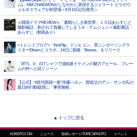
ム)」KIM CHAEWONがしなやかに表現するジェラート ピケのウ
ェルネスウェアが初登場＜8月10日(月)発売＞
≪韓国ドラマREVIEW≫「素晴らしき新世界」１０話あらすじと
撮影秘話…刺されて負傷してしまうホ・ナムジュン＝撮影裏話・
あらすじ（動画あり）
<トレンドブログ>「KickFlip」ドンヒョン、英シンガーソングラ
イターEthamとコラボ…14日に新曲「Breeze」をリリース
「BTS」V、白Tシャツで清純派イケメンの魅力アピール…フレー
ムの外へと続くシーン
【公式】“4世代医師一家”俳優ハヨン、曽祖父のアン・サンホ氏の
親日的行動疑惑に「事実無根」
▲ トップに戻る
KOREPO.COM
ニュース
取材レポート/TOPICS/PHOTO
イベント