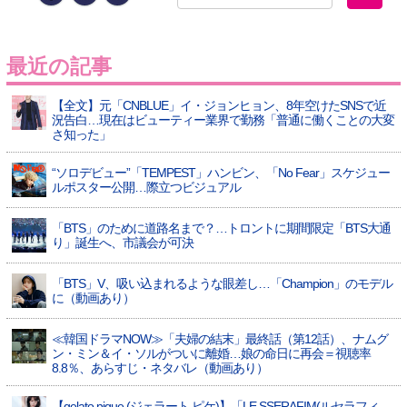
最近の記事
【全文】元「CNBLUE」イ・ジョンヒョン、8年空けたSNSで近
況告白…現在はビューティー業界で勤務「普通に働くことの大変
さ知った」
“ソロデビュー”「TEMPEST」ハンビン、「No Fear」スケジュー
ルポスター公開…際立つビジュアル
「BTS」のために道路名まで？…トロントに期間限定「BTS大通
り」誕生へ、市議会が可決
「BTS」V、吸い込まれるような眼差し…「Champion」のモデル
に（動画あり）
≪韓国ドラマNOW≫「夫婦の結末」最終話（第12話）、ナムグ
ン・ミン＆イ・ソルがついに離婚…娘の命日に再会＝視聴率
8.8％、あらすじ・ネタバレ（動画あり）
【gelato pique (ジェラート ピケ)】「LE SSERAFIM(ルセラフィ