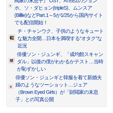
閥家の末息子』 OST、ATEEZのジョン
ホ、ソ・ダヒョン(tripleS)、ムンスア
(Billlie)などPart.1～5が1/25から国内サイト
でも配信開始！
チ・チャンウク、子供のようなキュート
な魅力全開…日本を満喫する“オタク”な
近況
俳優ソン・ジュンギ、「成均館スキャン
ダル」以後の僕がわかるかテスト…当時
が恥ずかしい
俳優ソン・ジュンギと韓服を着て新婚夫
婦のようなツーショット…ジェア
（Brown Eyed Girls）が「財閥家の末息
子」との写真公開