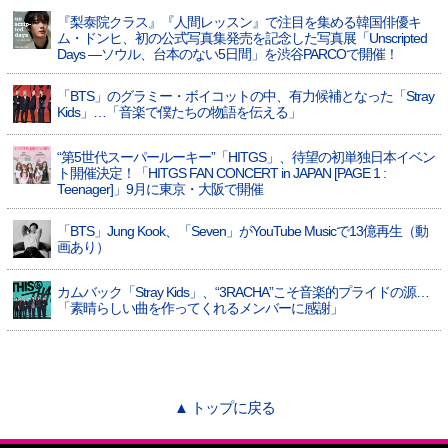
『梨泰院クラス』『人間レッスン』で注目を集める韓国俳優キ
ム・ドンヒ、初の公式写真集発売を記念した写真展「Unscripted
Days —ソウル、台本のない5日間」を渋谷PARCOで開催！
「BTS」のグラミー・ボイコットの中、有力候補となった「Stray
Kids」…「音楽で僕たちの物語を伝える」
“第5世代スーパールーキー”「HITGS」、待望の初単独日本イベン
ト開催決定！「HITGS FAN CONCERT in JAPAN [PAGE 1 :
Teenager]」9月に東京・大阪で開催
「BTS」Jung Kook、「Seven」がYouTube Musicで13億再生（動
画あり）
カムバック「Stray Kids」、“3RACHA”こそ音楽的プライドの源…
「素晴らしい曲を作ってくれるメンバーに感謝」
▲ トップに戻る