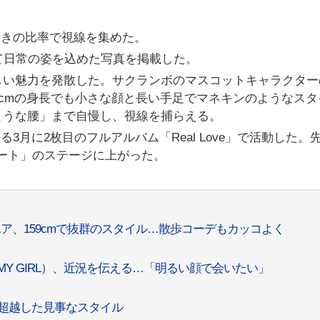
、驚きの比率で視線を集めた。
て日常の姿を込めた写真を掲載した。
しい魅力を発散した。サクランボのマスコットキャラクター
9cmの身長でも小さな顔と長い手足でマネキンのようなスタ
ような腰」まで自慢し、視線を捕らえる。
去る3月に2枚目のフルアルバム「Real Love」で活動した。
サート」のステージに上がった。
L」ユア、159cmで抜群のスタイル…散歩コーデもカッコよく
MY GIRL）、近況を伝える…「明るい顔で会いたい」
身長を超越した見事なスタイル