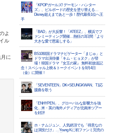
「KPOPガールズ! デーモン・ハンター
ズ」、ビルボードの歴史を塗り替える…
Disney超えまであと一歩！歴代最長1位へ王
手
「BAD」が大反響！「ATEEZ」、横浜でフ
のよ
ァンミーティング開催…熱狂の3日間「より
イル
大きな愛で恩返しする」
BS10韓国ドラマナビゲーター「まじゅ」と
先月に
ドラマ出演俳優「キム・ヒョヌク」が登
場！韓国ドラマ『女王の家』 無料初放送記
念！スペシャル上映＆トークイベントを9月4日
（金）に開催！
「SEVENTEEN」DK×SEUNGKWAN、T1応
援曲を歌う
「ENHYPEN」、グローバルな影響力を強
化…米・英の海外メディアが北南米ツアー
を好評
ホ・ナムジュン、人気絶頂でも「得意なの
は演技だけ」…Young Kに初ファンミ完売の