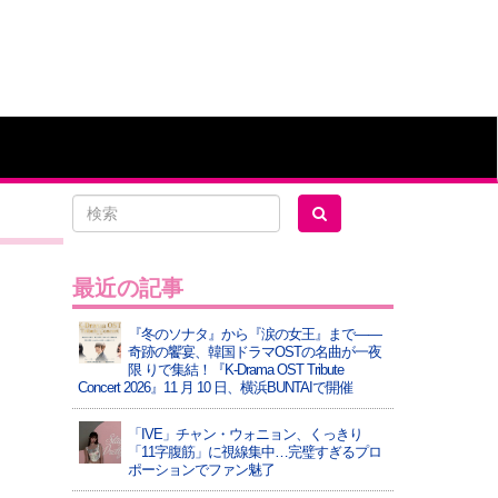
最近の記事
『冬のソナタ』から『涙の女王』まで――
奇跡の饗宴、韓国ドラマOSTの名曲が一夜
限 りで集結！『K-Drama OST Tribute
Concert 2026』11 月 10 日、横浜BUNTAIで開催
「IVE」チャン・ウォニョン、くっきり
「11字腹筋」に視線集中…完璧すぎるプロ
ポーションでファン魅了