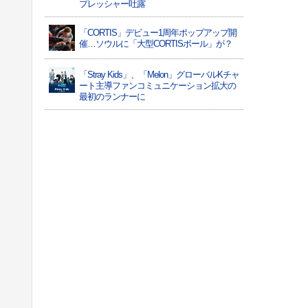
プレッシャー吐露
「CORTIS」デビュー1周年ポップアップ開
催…ソウルに「大型CORTISボール」が？
「Stray Kids」、「Melon」グローバルKチャ
ート主導ファンコミュニケーション拡大の
最初のランナーに