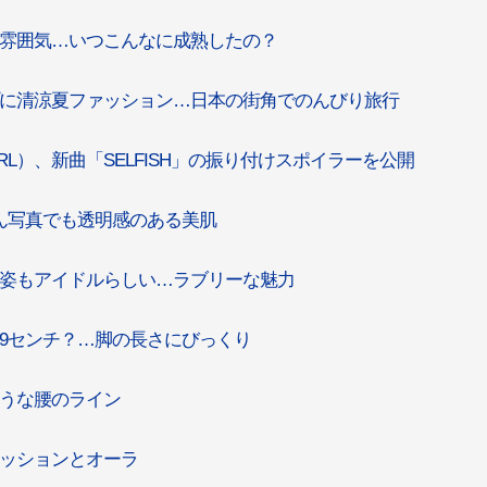
わった雰囲気…いつこんなに成熟したの？
ヒップに清涼夏ファッション…日本の街角でのんびり旅行
IRL）、新曲「SELFISH」の振り付けスポイラーを公開
っぴん写真でも透明感のある美肌
食べる姿もアイドルらしい…ラブリーな魅力
長159センチ？…脚の長さにびっくり
めそうな腰のライン
ファッションとオーラ