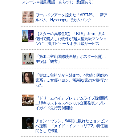
スシーン＝撮影裏話・あらすじ（動画あり）
ワールドツアーを控えた「ARTMS」、新ア
ルバム「Hyper-ego」でカムバック
【スターの高級住宅】「BTS」Jimin、約4
億円で購入した物件が“超大型高級マンショ
ン”に…漢江ビュー＆ホテル級サービス
「第31回釜山国際映画祭」ポスター公開…
主役は「観客」
「実は…曽祖父から姉まで、4代続く医師の
家系」…女優ハヨン、“裕福な家のお嬢様”だ
った
『ドリームハイ』プレミアムライブ続報!!第
二弾キャスト＆スペシャル企画発表／プレ
イガイド先行受付開始
チョン・ウソン、9年前に敗れたヒョンビン
へ逆襲…『メイド・イン・コリア2』特任顧
問として帰還