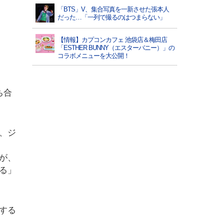
「BTS」V、集合写真を一新させた張本人
だった…「一列で撮るのはつまらない」
【情報】カプコンカフェ 池袋店＆梅田店
「ESTHER BUNNY（エスターバニー）」の
コラボメニューを大公開！
ち合
、ジ
が、
る」
する