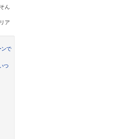
そん
リア
ーンで
いつ