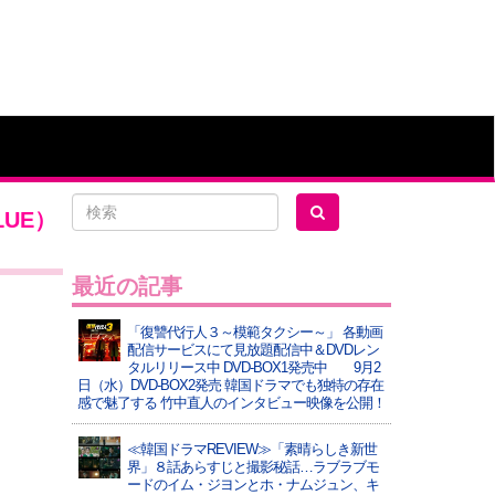
LUE）
最近の記事
「復讐代行人３～模範タクシー～」 各動画
配信サービスにて見放題配信中＆DVDレン
タルリリース中 DVD-BOX1発売中 9月2
日（水）DVD-BOX2発売 韓国ドラマでも独特の存在
感で魅了する 竹中直人のインタビュー映像を公開！
≪韓国ドラマREVIEW≫「素晴らしき新世
界」８話あらすじと撮影秘話…ラブラブモ
ードのイム・ジヨンとホ・ナムジュン、キ