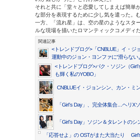
それと共に「堂々と恋愛してしまえば簡単
な部分を表現するために少し気を遣った。
一方、「流れ星」は、空の星のようなスタ
ルな現場を描いたロマンティックコメディ
関連記事
<トレンドブログ>「CNBLUE」イ
運動中のジョン・ヨンファに“滑らない
<トレンドブログ>パク・ソジン（Gir
も輝く私のYOBO」
CNBLUEイ・ジョンシン、カン・ミ
「Girl’s Day」、完全体集合…
「Girl’s Day」ソジン＆タレン
「応答せよ」の OSTがまた大当たり Girl