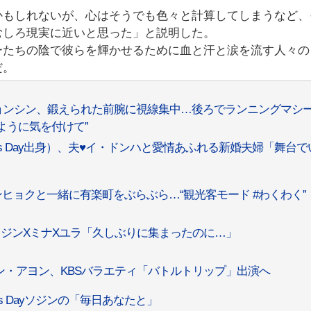
かもしれないが、心はそうでも色々と計算してしまうなど、
むしろ現実に近いと思った」と説明した。
ーたちの陰で彼らを輝かせるために血と汗と涙を流す人々の
だ。
・ジョンシン、鍛えられた前腕に視線集中…後ろでランニングマシ
ように気を付けて”
l’s Day出身）、夫♥イ・ドンハと愛情あふれる新婚夫婦「舞台で
ンヒョクと一緒に有楽町をぶらぶら…“観光客モード #わくわく”
ヘリXソジンXミナXユラ「久しぶりに集まったのに…」
トのシン・アヨン、KBSバラエティ「バトルトリップ」出演へ
's Dayソジンの「毎日あなたと」