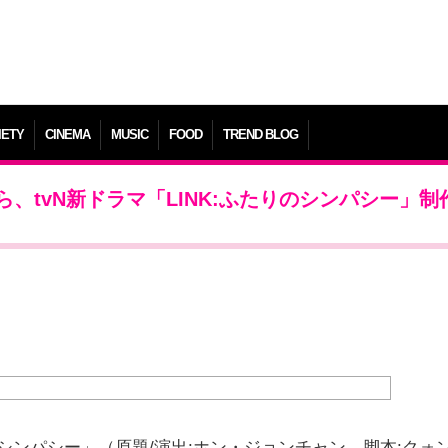
IETY
CINEMA
MUSIC
FOOD
TREND BLOG
、tvN新ドラマ「LINK:ふたりのシンパシー」制
りのシンパシー」（原題/演出:ホン・ジョンチャン、脚本:クォ