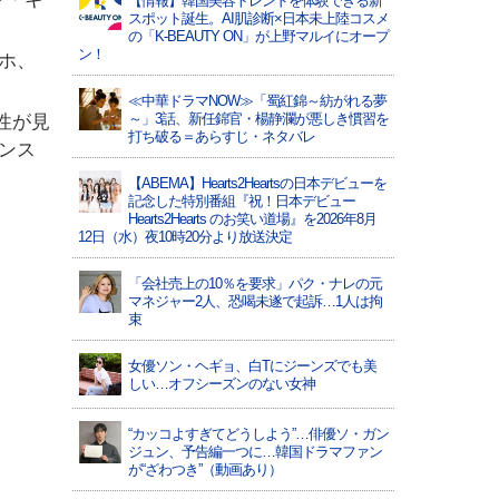
【情報】韓国美容トレンドを体験できる新
スポット誕生。AI肌診断×日本未上陸コスメ
の「K-BEAUTY ON」が上野マルイにオープ
ン！
ホ、
≪中華ドラマNOW≫「蜀紅錦～紡がれる夢
～」3話、新任錦官・楊静瀾が悪しき慣習を
性が見
打ち破る＝あらすじ・ネタバレ
ンス
【ABEMA】Hearts2Heartsの日本デビューを
記念した特別番組『祝！日本デビュー
Hearts2Hearts のお笑い道場』を2026年8月
12日（水）夜10時20分より放送決定
「会社売上の10％を要求」パク・ナレの元
マネジャー2人、恐喝未遂で起訴…1人は拘
束
女優ソン・ヘギョ、白Tにジーンズでも美
しい…オフシーズンのない女神
“カッコよすぎてどうしよう”…俳優ソ・ガン
ジュン、予告編一つに…韓国ドラマファン
が“ざわつき”（動画あり）