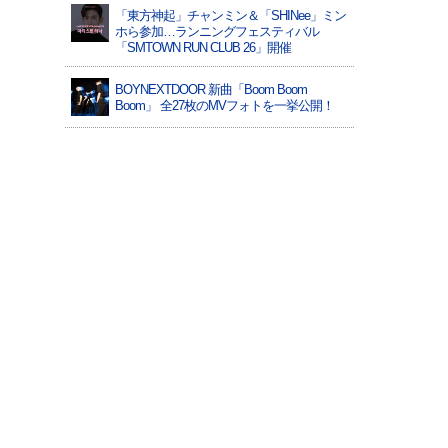
「東方神起」チャンミン＆「SHINee」ミン
ホら参加…ランニングフェスティバル
「SMTOWN RUN CLUB 26」開催
BOYNEXTDOOR 新曲「Boom Boom
Boom」 全27枚のMVフォトを一挙公開！