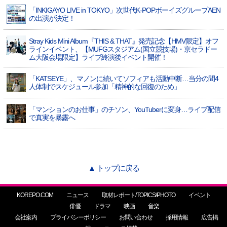
「INKIGAYO LIVE in TOKYO」次世代K-POPボーイズグループAEN
の出演が決定！
Stray Kids Mini Album『THIS & THAT』発売記念【HMV限定】オフ
ラインイベント、【MUFGスタジアム(国立競技場)・京セラドー
ム大阪会場限定】ライブ終演後イベント開催！
「KATSEYE」、マノンに続いてソフィアも活動中断…当分の間4
人体制でスケジュール参加「精神的な回復のため」
「マンションのお仕事」のチソン、YouTuberに変身…ライブ配信
で真実を暴露へ
▲ トップに戻る
KOREPO.COM
ニュース
取材レポート/TOPICS/PHOTO
イベント
俳優
ドラマ
映画
音楽
会社案内
プライバシーポリシー
お問い合わせ
採用情報
広告掲