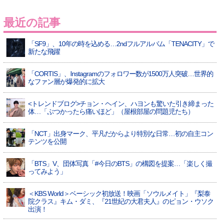
最近の記事
「SF9」、10年の時を込める…2ndフルアルバム「TENACITY」で
新たな飛躍
「CORTIS」、Instagramのフォロワー数が1500万人突破…世界的
なファン層が爆発的に拡大
<トレンドブログ>チョン・ヘイン、ハヨンも驚いた引き締まった
体…「ぶつかったら痛いほど」（屋根部屋の問題児たち）
「NCT」出身マーク、平凡だからより特別な日常…初の自主コン
テンツを公開
「BTS」V、団体写真「#今日のBTS」の構図を提案…「楽しく撮
ってみよう」
＜KBS World＞ベーシック初放送！映画「ソウルメイト」『梨泰
院クラス』キム・ダミ、『21世紀の大君夫人』のピョン・ウソク
出演！