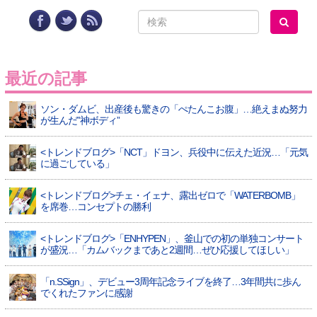
最近の記事
ソン・ダムビ、出産後も驚きの「ぺたんこお腹」…絶えまぬ努力
が生んだ”神ボディ”
<トレンドブログ>「NCT」ドヨン、兵役中に伝えた近況…「元気
に過ごしている」
<トレンドブログ>チェ・イェナ、露出ゼロで「WATERBOMB」
を席巻…コンセプトの勝利
<トレンドブログ>「ENHYPEN」、釜山での初の単独コンサート
が盛況…「カムバックまであと2週間…ぜひ応援してほしい」
「n.SSign」、デビュー3周年記念ライブを終了…3年間共に歩ん
でくれたファンに感謝