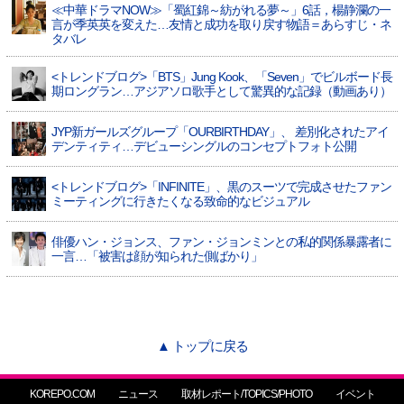
≪中華ドラマNOW≫「蜀紅錦～紡がれる夢～」6話，楊静瀾の一
言が季英英を変えた…友情と成功を取り戻す物語＝あらすじ・ネ
タバレ
<トレンドブログ>「BTS」Jung Kook、「Seven」でビルボード長
期ロングラン…アジアソロ歌手として驚異的な記録（動画あり）
JYP新ガールズグループ「OURBIRTHDAY」、 差別化されたアイ
デンティティ…デビューシングルのコンセプトフォト公開
<トレンドブログ>「INFINITE」、黒のスーツで完成させたファン
ミーティングに行きたくなる致命的なビジュアル
俳優ハン・ジョンス、ファン・ジョンミンとの私的関係暴露者に
一言…「被害は顔が知られた側ばかり」
▲ トップに戻る
KOREPO.COM
ニュース
取材レポート/TOPICS/PHOTO
イベント