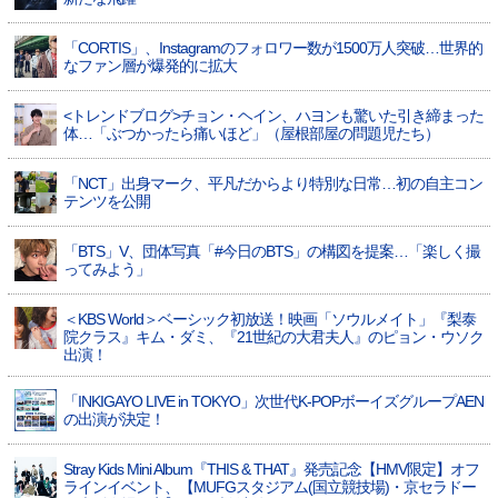
「CORTIS」、Instagramのフォロワー数が1500万人突破…世界的
なファン層が爆発的に拡大
<トレンドブログ>チョン・ヘイン、ハヨンも驚いた引き締まった
体…「ぶつかったら痛いほど」（屋根部屋の問題児たち）
「NCT」出身マーク、平凡だからより特別な日常…初の自主コン
テンツを公開
「BTS」V、団体写真「#今日のBTS」の構図を提案…「楽しく撮
ってみよう」
＜KBS World＞ベーシック初放送！映画「ソウルメイト」『梨泰
院クラス』キム・ダミ、『21世紀の大君夫人』のピョン・ウソク
出演！
「INKIGAYO LIVE in TOKYO」次世代K-POPボーイズグループAEN
の出演が決定！
Stray Kids Mini Album『THIS & THAT』発売記念【HMV限定】オフ
ラインイベント、【MUFGスタジアム(国立競技場)・京セラドー