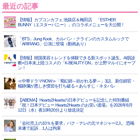
最近の記事
【情報】カプコンカフェ 池袋店＆梅田店 「ESTHER
BUNNY（エスターバニー）」のコラボメニューを大公開！
「BTS」Jung Kook、カルバン・クラインのカスタムルックで
「ARIRANG」公演に登場（動画あり）
【情報】韓国美容トレンドを体験できる新スポット誕生。AI肌診
断×日本未上陸コスメの「K-BEAUTY ON」が上野マルイにオープ
ン！
≪中華ドラマNOW≫「蜀紅錦～紡がれる夢～」3話、新任錦官・
楊静瀾が悪しき慣習を打ち破る＝あらすじ・ネタバレ
【ABEMA】Hearts2Heartsの日本デビューを記念した特別番組
『祝！日本デビュー Hearts2Hearts のお笑い道場』を2026年8月
12日（水）夜10時20分より放送決定
「会社売上の10％を要求」パク・ナレの元マネジャー2人、恐喝
未遂で起訴…1人は拘束