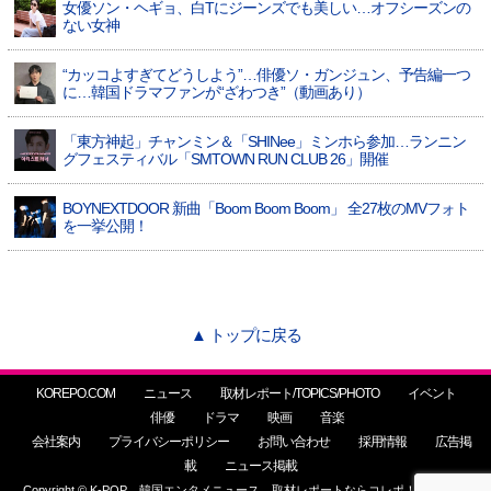
女優ソン・ヘギョ、白Tにジーンズでも美しい…オフシーズンの
ない女神
“カッコよすぎてどうしよう”…俳優ソ・ガンジュン、予告編一つ
に…韓国ドラマファンが“ざわつき”（動画あり）
「東方神起」チャンミン＆「SHINee」ミンホら参加…ランニン
グフェスティバル「SMTOWN RUN CLUB 26」開催
BOYNEXTDOOR 新曲「Boom Boom Boom」 全27枚のMVフォト
を一挙公開！
▲ トップに戻る
KOREPO.COM
ニュース
取材レポート/TOPICS/PHOTO
イベント
俳優
ドラマ
映画
音楽
会社案内
プライバシーポリシー
お問い合わせ
採用情報
広告掲
載
ニュース掲載
Copyright © K-POP、韓国エンタメニュース、取材レポートならコレポ！ All Rights