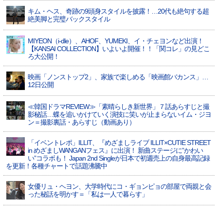
キム・ヘス、奇跡の9頭身スタイルを披露！…20代も絶句する超
絶美脚と完璧バックスタイル
MIYEON（i-dle）、​AHOF​、YUMEKI、イ・チェヨンなど出演！
【KANSAI COLLECTION】いよいよ開催！！「関コレ」の見どこ
ろ大公開！
映画「ノンストップ2」、家族で楽しめる「映画館バカンス」…
12日公開
≪韓国ドラマREVIEW≫「素晴らしき新世界」７話あらすじと撮
影秘話…蝶を追いかけていく演技に笑いが止まらないイム・ジヨ
ン＝撮影裏話・あらすじ（動画あり）
「イベントレポ」ILLIT、『めざましライブ ILLIT×CUTIE STREET
in めざましWANGANフェス』に出演！ 新曲ステージに”かわい
い”コラボも！ Japan 2nd Singleが日本で初週売上の自身最高記録
を更新！各種チャートで話題沸騰中
女優リュ・ヘヨン、大学時代にコ・ギョンピョの部屋で両親と会
った秘話を明かす＝「私は一人で暮らす」