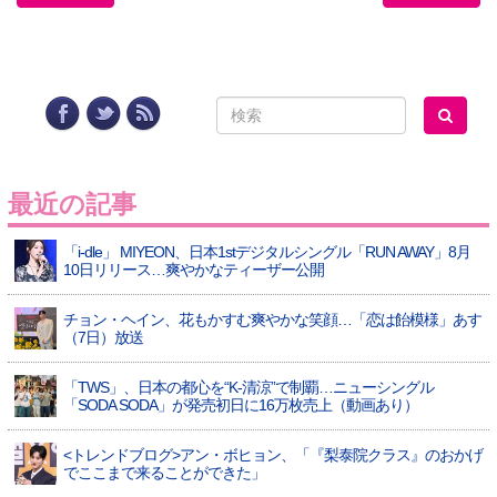
最近の記事
「i-dle」 MIYEON、日本1stデジタルシングル「RUN AWAY」8月
10日リリース…爽やかなティーザー公開
チョン・ヘイン、花もかすむ爽やかな笑顔…「恋は飴模様」あす
（7日）放送
「TWS」、日本の都心を“K-清涼”で制覇…ニューシングル
「SODA SODA」が発売初日に16万枚売上（動画あり）
<トレンドブログ>アン・ボヒョン、「『梨泰院クラス』のおかげ
でここまで来ることができた」