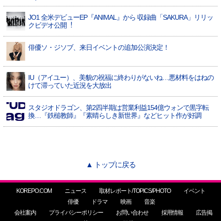
JO1 全⽶デビューEP『ANIMAL』から 収録曲「SAKURA」リリッ
クビデオ公開︕
俳優ソ・ジソブ、来日イベントの追加公演決定！
IU（アイユー）、美貌の祝福に終わりがないね…悪材料をはねの
けて滞っていた近況を大放出
スタジオドラゴン、第2四半期は営業利益154億ウォンで黒字転
換…『鉄槌教師』『素晴らしき新世界』などヒット作が好調
▲ トップに戻る
KOREPO.COM
ニュース
取材レポート/TOPICS/PHOTO
イベント
俳優
ドラマ
映画
音楽
会社案内
プライバシーポリシー
お問い合わせ
採用情報
広告掲