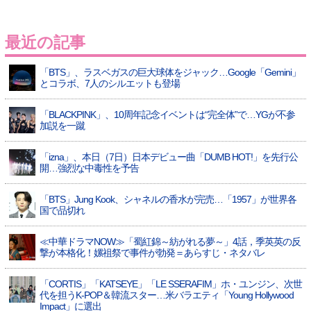
最近の記事
「BTS」、ラスベガスの巨大球体をジャック…Google「Gemini」
とコラボ、7人のシルエットも登場
「BLACKPINK」、10周年記念イベントは“完全体”で…YGが不参
加説を一蹴
「izna」、本日（7日）日本デビュー曲「DUMB HOT!」を先行公
開…強烈な中毒性を予告
「BTS」Jung Kook、シャネルの香水が完売…「1957」が世界各
国で品切れ
≪中華ドラマNOW≫「蜀紅錦～紡がれる夢～」4話，季英英の反
撃が本格化！嫘祖祭で事件が勃発＝あらすじ・ネタバレ
「CORTIS」「KATSEYE」「LE SSERAFIM」ホ・ユンジン、次世
代を担うK-POP＆韓流スター…米バラエティ「Young Hollywood
Impact」に選出