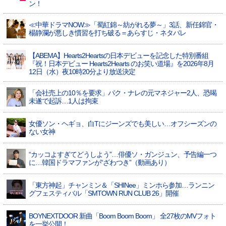
ン！
≪中華ドラマNOW≫「蜀紅錦～紡がれる夢～」3話、新任錦官・
楊静瀾が悪しき慣習を打ち破る＝あらすじ・ネタバレ
【ABEMA】Hearts2Heartsの日本デビューを記念した特別番組
『祝！日本デビュー Hearts2Hearts のお笑い道場』を2026年8月
12日（水）夜10時20分より放送決定
「会社売上の10％を要求」パク・ナレの元マネジャー2人、恐喝
未遂で起訴…1人は拘束
女優ソン・ヘギョ、白Tにジーンズでも美しい…オフシーズンの
ない女神
“カッコよすぎてどうしよう”…俳優ソ・ガンジュン、予告編一つ
に…韓国ドラマファンが“ざわつき”（動画あり）
「東方神起」チャンミン＆「SHINee」ミンホら参加…ランニン
グフェスティバル「SMTOWN RUN CLUB 26」開催
BOYNEXTDOOR 新曲「Boom Boom Boom」 全27枚のMVフォト
を一挙公開！