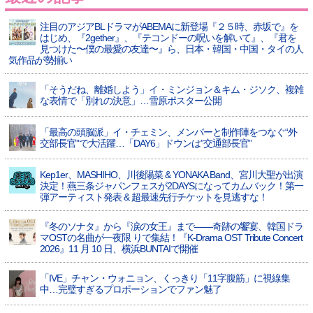
注目のアジアBLドラマがABEMAに新登場『２５時、赤坂で』を
はじめ、『2gether』、『テコンドーの呪いを解いて』、『君を
見つけた〜僕の最愛の友達〜』ら、日本・韓国・中国・タイの人
気作品が勢揃い
「そうだね、離婚しよう」イ・ミンジョン＆キム・ジソク、複雑
な表情で「別れの決意」…雪原ポスター公開
「最高の頭脳派」イ・チェミン、メンバーと制作陣をつなぐ“外
交部長官”で大活躍…「DAY6」ドウンは”交通部長官”
Kep1er、MASHIHO、川後陽菜 & YONAKA Band、宮川大聖が出演
決定！燕三条ジャパンフェスが2DAYSになってカムバック！第一
弾アーティスト発表 & 超最速先行チケットを見逃すな！
『冬のソナタ』から『涙の女王』まで――奇跡の饗宴、韓国ドラ
マOSTの名曲が一夜限 りで集結！『K-Drama OST Tribute Concert
2026』11 月 10 日、横浜BUNTAIで開催
「IVE」チャン・ウォニョン、くっきり「11字腹筋」に視線集
中…完璧すぎるプロポーションでファン魅了