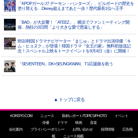
「KPOPガールズ! デーモン・ハンターズ」、ビルボードの歴史を
塗り替える…Disney超えまであと一歩！歴代最長1位へ王手
「BAD」が大反響！「ATEEZ」、横浜でファンミーティング開
催…熱狂の3日間「より大きな愛で恩返しする」
BS10韓国ドラマナビゲーター「まじゅ」とドラマ出演俳優「キ
ム・ヒョヌク」が登場！韓国ドラマ『女王の家』 無料初放送記
念！スペシャル上映＆トークイベントを9月4日（金）に開催！
「SEVENTEEN」DK×SEUNGKWAN、T1応援曲を歌う
▲ トップに戻る
KOREPO.COM
ニュース
取材レポート/TOPICS/PHOTO
イベント
俳優
ドラマ
映画
音楽
会社案内
プライバシーポリシー
お問い合わせ
採用情報
広告掲
載
ニュース掲載