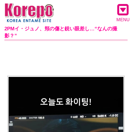
MENU
2PMイ・ジュノ、頬の傷と鋭い眼差し…“なんの撮
影？”