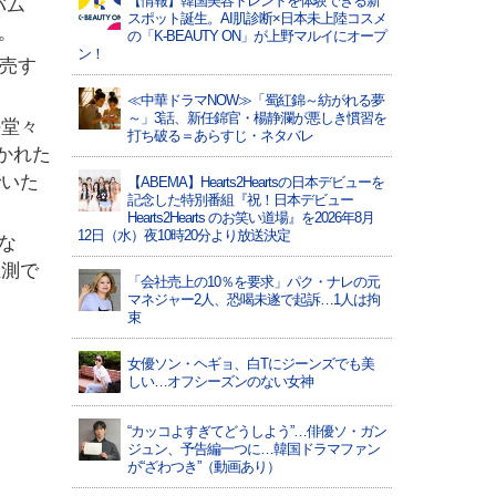
【情報】韓国美容トレンドを体験できる新
バム
スポット誕生。AI肌診断×日本未上陸コスメ
た。
の「K-BEAUTY ON」が上野マルイにオープ
ン！
発売す
≪中華ドラマNOW≫「蜀紅錦～紡がれる夢
～」3話、新任錦官・楊静瀾が悪しき慣習を
の堂々
打ち破る＝あらすじ・ネタバレ
かれた
でいた
【ABEMA】Hearts2Heartsの日本デビューを
記念した特別番組『祝！日本デビュー
Hearts2Hearts のお笑い道場』を2026年8月
12日（水）夜10時20分より放送決定
な
推測で
「会社売上の10％を要求」パク・ナレの元
マネジャー2人、恐喝未遂で起訴…1人は拘
束
女優ソン・ヘギョ、白Tにジーンズでも美
しい…オフシーズンのない女神
“カッコよすぎてどうしよう”…俳優ソ・ガン
ジュン、予告編一つに…韓国ドラマファン
が“ざわつき”（動画あり）