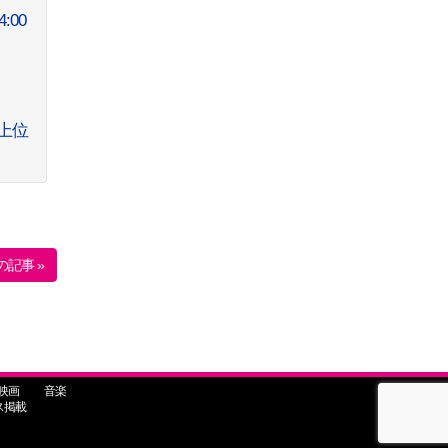
:00
で上位
の記事 »
映画
音楽
ス掲載