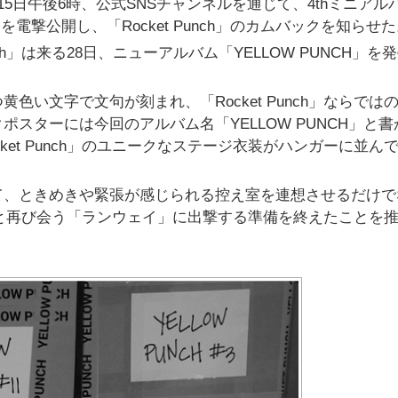
は15日午後6時、公式SNSチャンネルを通じて、4thミニアル
ーを電撃公開し、「Rocket Punch」のカムバックを知らせ
ch」は来る28日、ニューアルバム「YELLOW PUNCH」を
い文字で文句が刻まれ、「Rocket Punch」ならでは
スターには今回のアルバム名「YELLOW PUNCH」と書
et Punch」のユニークなステージ衣装がハンガーに並ん
て、ときめきや緊張が感じられる控え室を連想させるだけで
ファンと再び会う「ランウェイ」に出撃する準備を終えたことを