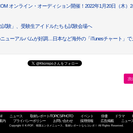
×JIKEI COM オンライン・オーディション開催！2022年1月20日（木）24
力試験」、受験生アイドルたちも試験会場へ
h」のニューアルバムが好調…日本など海外の「iTunesチャート」
次
M
ニュース
取材レポート/TOPICS/PHOTO
イベント
俳優
ドラマ
案内
プライバシーポリシー
お問い合わせ
採用情報
広告掲載
ニュー
Copyright © K-POP、韓国エンタメニュース、取材レポートならコレポ！ All Rights Reserved.