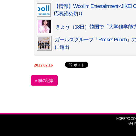
【情報】Woollim Entertainment
応募締め切り
きょう（18日）韓国で「大学修学能
ガールズグループ「Rocket Punc
に進出
2022.02.16
« 前の記事
KOREPO.CO
会社