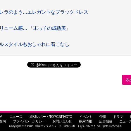
シンデレラのよう…エレガントなブラックドレス
きたボリューム感… 「末っ子の成熟美」
ジュアルスタイルもおしゃれに着こなし
次
M
ニュース
取材レポート/TOPICS/PHOTO
イベント
俳優
ドラマ
案内
プライバシーポリシー
お問い合わせ
採用情報
広告掲載
ニュー
Copyright © K-POP、韓国エンタメニュース、取材レポートならコレポ！ All Rights Reserved.