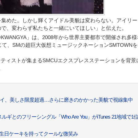
を集めた。しかし輝くアイドル美貌は変わらない。アイリー
ので、変わらず私たちと一緒にいてほしい」と伝えた。
XPRESS@KWANGYA」は、2008年から世界主要都市で開催され多
じて、SMの超巨大仮想ミュージックネーションSMTOWN
ーティストが集まるSMCUエクスプレスステーションを背景
。
t」ジョイ、美しさ限度超過…さらに磨きのかかった美貌で視線集中
スルギとのフリーシングル「Who Are You」がiTunes 21地域で1
きな誕生日ケーキを持ってクールな微笑み