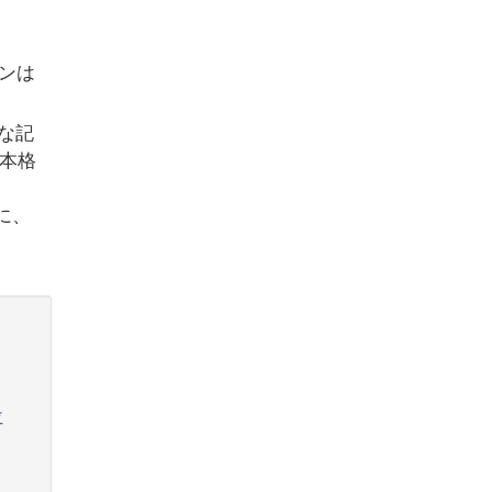
ンは
様な記
を本格
に、
位