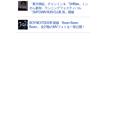
「東方神起」チャンミン＆「SHINee」ミン
ホら参加…ランニングフェスティバル
「SMTOWN RUN CLUB 26」開催
BOYNEXTDOOR 新曲「Boom Boom
Boom」 全27枚のMVフォトを一挙公開！