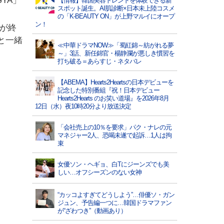
GYA」
【情報】韓国美容トレンドを体験できる新
スポット誕生。AI肌診断×日本未上陸コスメ
の「K-BEAUTY ON」が上野マルイにオープ
ン！
スが終
と一緒
≪中華ドラマNOW≫「蜀紅錦～紡がれる夢
～」3話、新任錦官・楊静瀾が悪しき慣習を
打ち破る＝あらすじ・ネタバレ
【ABEMA】Hearts2Heartsの日本デビューを
記念した特別番組『祝！日本デビュー
Hearts2Hearts のお笑い道場』を2026年8月
12日（水）夜10時20分より放送決定
「会社売上の10％を要求」パク・ナレの元
マネジャー2人、恐喝未遂で起訴…1人は拘
束
女優ソン・ヘギョ、白Tにジーンズでも美
しい…オフシーズンのない女神
“カッコよすぎてどうしよう”…俳優ソ・ガン
ジュン、予告編一つに…韓国ドラマファン
が“ざわつき”（動画あり）