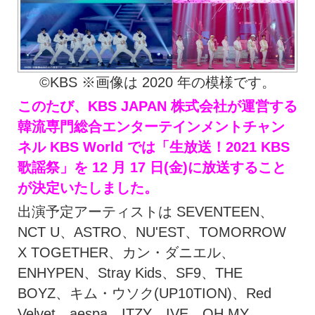
©KBS ※画像は 2020 年の模様です。
このたび、KBS JAPAN 株式会社が運営する
韓流専門総合エンターテインメントチャン
ネル KBS World では「生放送！2021 KBS
歌謡祭」を 12 月 17 日(金)に放送すること
が決定いたしました。
出演予定アーティストは SEVENTEEN、
NCT U、ASTRO、NU'EST、TOMORROW
X TOGETHER、カン・ダニエル、
ENHYPEN、Stray Kids、SF9、THE
BOYZ、キム・ウソク(UP10TION)、Red
Velvet、aespa、ITZY、IVE、OH MY