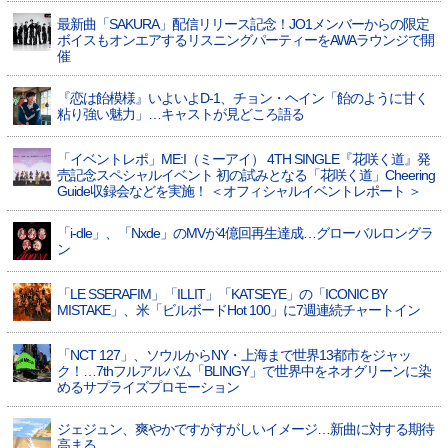
最新曲「SAKURA」配信リリース記念！JO1メンバーからの限定
ボイスもオンエアするリスニングパーティーをAWAラウンジで開
催
『恋は飴模様』いよいよD-1、チョン・ヘイン「飴のように甘く
粘り強い魅力」…キャストが見どころ語る
「イベントレポ」ME:I（ミーアイ） 4TH SINGLE『花咲く道』発
売記念スペシャルイベント 初の試みとなる「花咲く道」Cheering
Guide収録会などを実施！ ＜オフィシャルイベントレポート ＞
「i-dle」、「Nxde」のMVが4億回再生達成…グローバルロングラ
ン
「LE SSERAFIM」「ILLIT」「KATSEYE」の「ICONIC BY
MISTAKE」、米「ビルボードHot 100」に7週連続チャートイン
「NCT 127」、ソウルからNY・上海まで世界13都市をジャッ
ク！…7thフルアルバム「BLINGY」で世界中をネオグリーンに染
めるサプライズプロモーション
ジェジュン、爽やかですがすがしいイメージ…新曲に対する期待
高まる