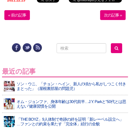
2021.12.15
« 前の記事
次の記事 »
最近の記事
ソン・ウニ、「チョン・ヘイン、新人の頃から私がしつこく付き
まとった」（屋根裏部屋の問題児）
オム・ジョンファ、身体年齢は30代前半…J.Y. Parkと“50代とは思
えない”健康習慣を公開
「THE BOYZ」9人体制で奇跡の絆を証明「新レーベル設立へ」
…ファンとの約束を果たす「完全体」続行の全貌