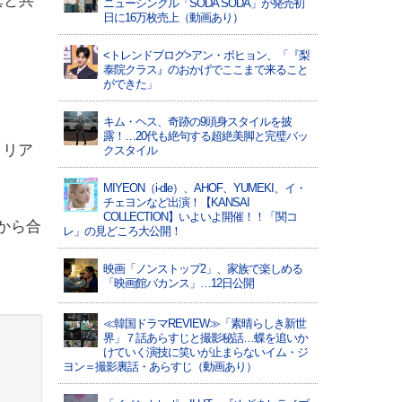
真と共
ニューシングル「SODA SODA」が発売初
日に16万枚売上（動画あり）
<トレンドブログ>アン・ボヒョン、「『梨
泰院クラス』のおかげでここまで来ること
ができた」
キム・ヘス、奇跡の9頭身スタイルを披
露！…20代も絶句する超絶美脚と完璧バッ
ィリア
クスタイル
MIYEON（i-dle）、​AHOF​、YUMEKI、イ・
チェヨンなど出演！【KANSAI
COLLECTION】いよいよ開催！！「関コ
から合
レ」の見どころ大公開！
。
映画「ノンストップ2」、家族で楽しめる
「映画館バカンス」…12日公開
≪韓国ドラマREVIEW≫「素晴らしき新世
界」７話あらすじと撮影秘話…蝶を追いか
けていく演技に笑いが止まらないイム・ジ
ヨン＝撮影裏話・あらすじ（動画あり）