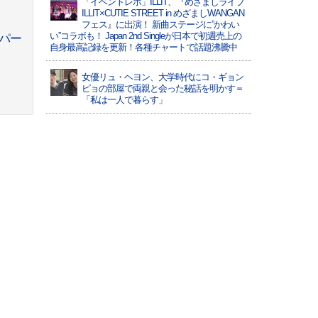
「イベントレポ」ILLIT、『めざましライブ
ILLIT×CUTIE STREET in めざましWANGAN
フェス』に出演！ 新曲ステージに”かわい
い”コラボも！ Japan 2nd Singleが日本で初週売上の
ーパー
自身最高記録を更新！各種チャートで話題沸騰中
女優リュ・ヘヨン、大学時代にコ・ギョン
ピョの部屋で両親と会った秘話を明かす＝
「私は一人で暮らす」