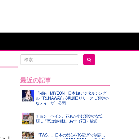
最近の記事
「i-dle」 MIYEON、日本1stデジタルシング
ル「RUN AWAY」8月10日リリース…爽やか
なティーザー公開
チョン・ヘイン、花もかすむ爽やかな笑
顔…「恋は飴模様」あす（7日）放送
「TWS」、日本の都心を“K-清涼”で制覇…