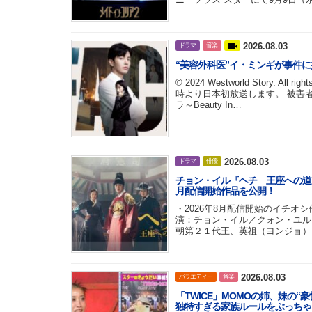
2026.08.03
ドラマ
音楽
“美容外科医”イ・ミンギが事件に挑
© 2024 Westworld Story.
時より日本初放送します。 被害
ラ～Beauty In…
2026.08.03
ドラマ
俳優
チョン・イル『ヘチ 王座への道』8月
月配信開始作品を公開！
・2026年8月配信開始のイチオシ
演：チョン・イル／クォン・ユル／
朝第２１代王、英祖（ヨンジョ）
2026.08.03
バラエティー
音楽
「TWICE」MOMOの姉、妹の
独特すぎる家族ルールをぶっちゃけ〜