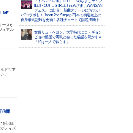
「イベントレポ」ILLIT、『めざましライブ
ILLIT×CUTIE STREET in めざましWANGAN
フェス』に出演！ 新曲ステージに”かわい
LIVE
い”コラボも！ Japan 2nd Singleが日本で初週売上の
自身最高記録を更新！各種チャートで話題沸騰中
リリースか
ジュアル
女優リュ・ヘヨン、大学時代にコ・ギョン
ピョの部屋で両親と会った秘話を明かす＝
「私は一人で暮らす」
ワールドツア
ました。
配信開
*を記録
2がディズ