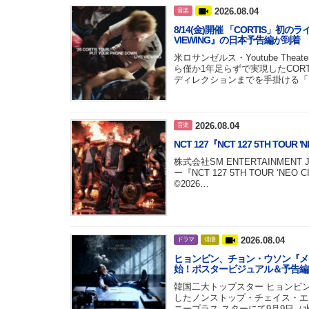
2026.08.04
音楽
8/14(金)開催 「CORTIS」初のライブ
VIEWING』の日本予告編が到着
米ロサンゼルス・Youtube Th
ら僅か1年足らずで実現したCOR
ディレクションまでを手掛ける「
2026.08.04
音楽
NCT 127『NCT 127 5TH TOUR 
株式会社SM ENTERTAINMEN
ー『NCT 127 5TH TOUR ‘N
©2026…
2026.08.04
ドラマ
俳優
ヒョンビン、チョン・ウソン『メ
始！ポスタービジュアル＆予告編
韓国二大トップスター ヒョンビン
したノンストップ・チェイス・エ
ニープラス スターにて9月9日（