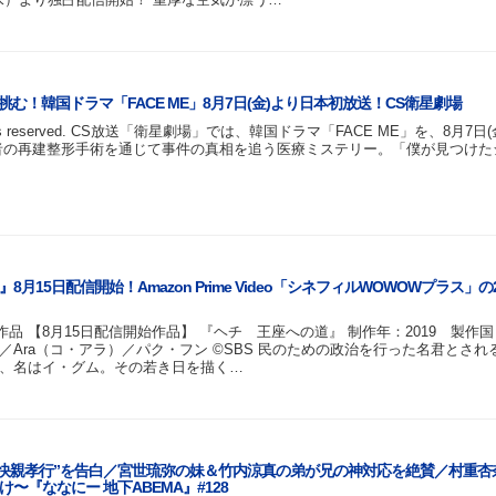
む！韓国ドラマ「FACE ME」8月7日(金)より日本初放送！CS衛星劇場
 All rights reserved. CS放送「衛星劇場」では、韓国ドラマ「FACE ME」を、8月7日
者の再建整形手術を通じて事件の真相を追う医療ミステリー。「僕が見つけた
15日配信開始！Amazon Prime Video「シネフィルWOWOWプラス」の2
作品 【8月15日配信開始作品】 『ヘチ 王座への道』 制作年：2019 製作国
Ara（コ・アラ）／パク・フン ©SBS 民のための政治を行った名君とされ
、名はイ・グム。その若き日を描く…
“豪快親孝行”を告白／宮世琉弥の妹＆竹内涼真の弟が兄の神対応を絶賛／村重杏
『ななにー 地下ABEMA』#128