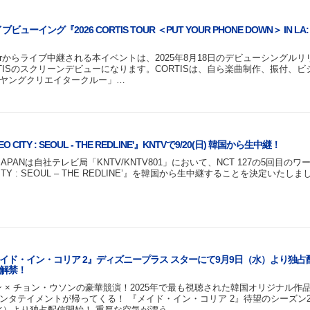
ビューイング『2026 CORTIS TOUR ＜PUT YOUR PHONE DOWN＞ IN LA: 
eaterからライブ中継される本イベントは、2025年8月18日のデビューシングル
TISのスクリーンデビューになります。CORTISは、自ら楽曲制作、振付、ビ
ヤングクリエイタークルー」…
'NEO CITY : SEOUL - THE REDLINE'』KNTVで9/20(日) 韓国から生中継！
T JAPANは自社テレビ局「KNTV/KNTV801」において、NCT 127の5回目の
EO CITY : SEOUL – THE REDLINE’』を韓国から生中継することを決定いたし
イド・イン・コリア 2』ディズニープラス スターにて9月9日（水）より独占
解禁！
 × チョン・ウソンの豪華競演！2025年で最も視聴された韓国オリジナル作品
ンタテイメントが帰ってくる！ 『メイド・イン・コリア 2』待望のシーズン
水）より独占配信開始！ 重厚な空気が漂う…