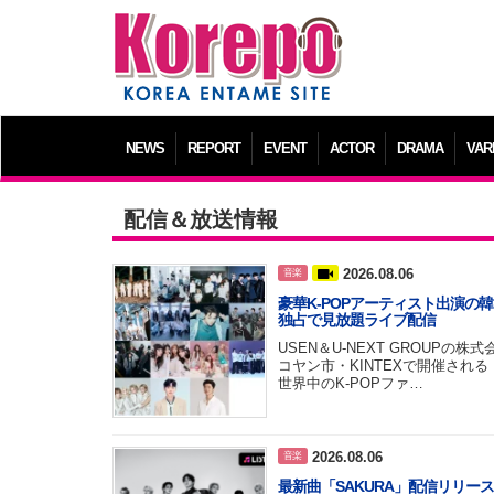
NEWS
REPORT
EVENT
ACTOR
DRAMA
VAR
配信＆放送情報
2026.08.06
音楽
豪華K-POPアーティスト出演の韓国最
独占で見放題ライブ配信
USEN＆U-NEXT GROUPの
コヤン市・KINTEXで開催される『
世界中のK-POPファ…
2026.08.06
音楽
最新曲「SAKURA」配信リリー