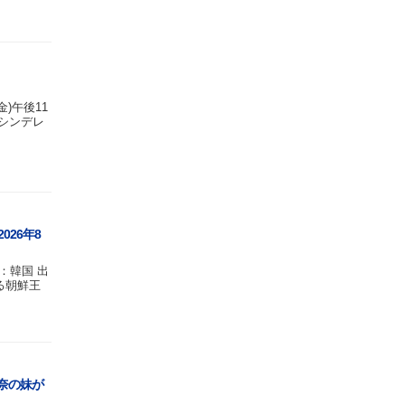
(金)午後11
シンデレ
026年8
：韓国 出
る朝鮮王
奈の妹が