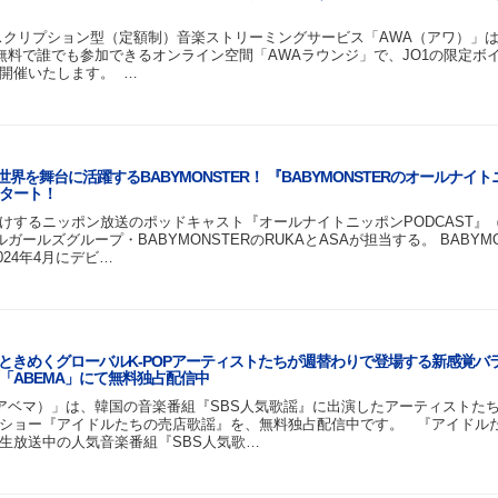
スクリプション型（定額制）音楽ストリーミングサービス「AWA（アワ）」は、
00にて、無料で誰でも参加できるオンライン空間「AWAラウンジ」で、JO1の限定ボ
開催いたします。 …
界を舞台に活躍するBABYMONSTER！ 『BABYMONSTERのオールナイ
スタート！
けするニッポン放送のポッドキャスト『オールナイトニッポンPODCAST』
ールズグループ・BABYMONSTERのRUKAとASAが担当する。 BABYMO
2024年4月にデビ…
をときめくグローバルK-POPアーティストたちが週替わりで登場する新感覚バ
「ABEMA」にて無料独占配信中
（アベマ）」は、韓国の音楽番組『SBS人気歌謡』に出演したアーティストた
ショー『アイドルたちの売店歌謡』を、無料独占配信中です。 『アイドル
生放送中の人気音楽番組『SBS人気歌…