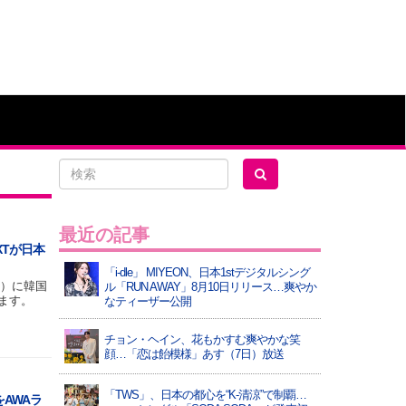
最近の記事
XTが日本
「i-dle」 MIYEON、日本1stデジタルシング
（木）に韓国
ル「RUN AWAY」8月10日リリース…爽やか
たします。
なティーザー公開
チョン・ヘイン、花もかすむ爽やかな笑
顔…「恋は飴模様」あす（7日）放送
「TWS」、日本の都心を“K-清涼”で制覇…
AWAラ