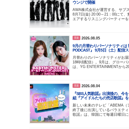
ウンジで開催
AWA株式会社が運営する、サブ
8月7日(金) 20:00～21：
エアするリスニングパーティーを
2026.08.05
音楽
9月の月替わりパーソナリティは 世
PODCAST』 9月5日（土）配信
月替わりのパーソナリティがお届
18時頃配信）。9月は、グローバルガ
は、YG ENTERTAINMENTから
2026.08.04
音楽
『SBS人気歌謡』出演後の、今
組『アイドルたちの売店歌謡』を
新しい未来のテレビ「ABEMA
終了後に出演しているバラエティ
歌謡』は、韓国にて毎週日曜日に