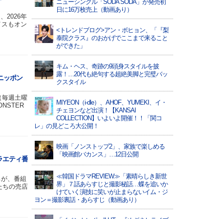
ニューシングル「SODA SODA」が発売初
日に16万枚売上（動画あり）
2026年
イスもオン
<トレンドブログ>アン・ボヒョン、「『梨
泰院クラス』のおかげでここまで来ること
ができた」
キム・ヘス、奇跡の9頭身スタイルを披
露！…20代も絶句する超絶美脚と完璧バッ
トニッポン
クスタイル
（毎週土曜
MIYEON（i-dle）、​AHOF​、YUMEKI、イ・
NSTER
チェヨンなど出演！【KANSAI
COLLECTION】いよいよ開催！！「関コ
レ」の見どころ大公開！
映画「ノンストップ2」、家族で楽しめる
「映画館バカンス」…12日公開
ラエティ番
≪韓国ドラマREVIEW≫「素晴らしき新世
ちが、番組
界」７話あらすじと撮影秘話…蝶を追いか
たちの売店
けていく演技に笑いが止まらないイム・ジ
ヨン＝撮影裏話・あらすじ（動画あり）