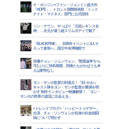
ナ・ホンジン×ファン・ジョンミン超大作
「HOPE」、トロント国際映画祭「ミッド
ナイト・マドネス」部門に公式招待
ソン・ナウン、やっぱり「元祖レギンス女
神」…次元が違う超スリムボディで魅了
「BLACKPINK」、10周年イベントに4人そ
ろって参加へ…国立中央博物館で
俳優チョン・ジュンウォン、“態度論争”から
7日ぶりにSNS再開…同僚たちがかばうも本
人は釈明なし
ヨン・サンホ監督の到達点！『顔 -かお-』
キャスト陣＆ヨン・サンホ監督が裏側を明
かす 制作インタビュー映像解禁！ 「ヨン・
サンホの世界の源流に出会える」
<トレンドブログ>「ハッピートゥゲザー」
出演、チェ・ソンウォンが自身の白血病闘
病について明かす