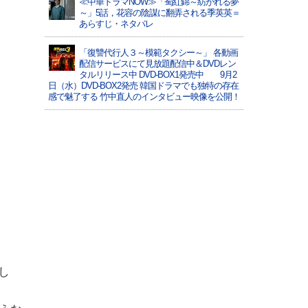
≪中華ドラマNOW≫「蜀紅錦～紡がれる夢
～」5話，花容の陰謀に翻弄される季英英＝
あらすじ・ネタバレ
「復讐代行人３～模範タクシー～」 各動画
配信サービスにて見放題配信中＆DVDレン
タルリリース中 DVD-BOX1発売中 9月2
日（水）DVD-BOX2発売 韓国ドラマでも独特の存在
感で魅了する 竹中直人のインタビュー映像を公開！
し