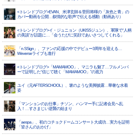
<トレンドブログ>EVAN、米津玄師＆菅田将暉の「灰色と青」の
カバー動画を公開…叙情的な歌声で伝える感動（動画あり）
<トレンドブログ>イ・ジュニョン（UKISSジュン）、軍隊で“人柄
の美談”が話題に…「会うたびに笑顔であいさつしてくれる」
「n.SSign」、ファンの応援の中でデビュー3周年を迎える…
Weverseライブも進行
<トレンドブログ>「MAMAMOO」、マニラも魅了…フルメンバ
ーで証明した“信じて聴く「MAMAMOO」”の底力
ユイ（元AFTERSCHOOL）、箸のような美脚披露…華奢な水着
姿
「マンションのお仕事」チソン、ハンマー手に記者会見へ乱
入！…すさまじい逆襲の始まり
「aespa」、初のコチョクドームコンサート大成功…実力を証明
「皆さんのおかげ」