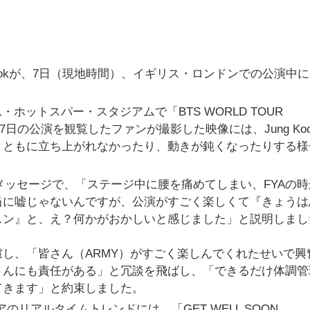
Kookが、7日（現地時間）、イギリス・ロンドンでの公演中
ホットスパー・スタジアムで「BTS WORLD TOUR
した。7日の公演を観覧したファンが撮影した映像には、Jung Ko
まともに立ち上がれなかったり、動きが鈍くなったりする様
ングメッセージで、「ステージ中に腰を痛めてしまい、FYAの
当に嘘じゃないんですが、公演がすごく楽しくて『きょうは
スン』と、え？何かがおかしいと感じました」と説明しまし
し、「皆さん（ARMY）がすごく楽しんでくれたせいで興
さんにも責任がある」と冗談を飛ばし、「できるだけ体調管
てきます」と約束しました。
のリアルタイムトレンドには、「GET WELL SOON