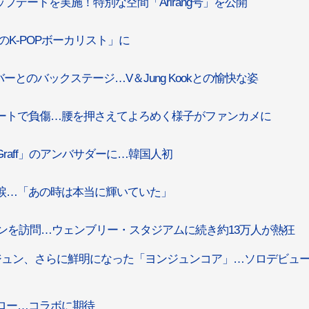
7月アップデートを実施！特別な空間「Arirang号」を公開
最高のK-POPボーカリスト」に
バーとのバックステージ…V＆Jung Kookとの愉快な姿
ンコンサートで負傷…腰を押さえてよろめく様子がファンカメに
「Graff」のアンバサダーに…韓国人初
て突然涙…「あの時は本当に輝いていた」
ドンを訪問…ウェンブリー・スタジアムに続き約13万人が熱狂
R」ヨンジュン、さらに鮮明になった「ヨンジュンコア」…ソロデビュ
フォロー…コラボに期待