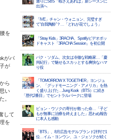
通りにSBS「暇さえあれば」新シーズンに
出演へ
「IVE」チャン・ウォニョン、完璧すぎ
て“自我陶酔”？…「どれが花でしょう」
に腰を
「Stray Kids」3RACHA、Spotifyビデオポッ
ドキャスト「3RACHA Session」を初公開
パク・ソダム、次女は冷徹な戦略家…「慶
okがパ
州紀行」で魅せるスカッとする爽快なハマ
子が
り役
「TOMORROW X TOGETHER」ヨンジュ
時から
ン、「グッドモーニング・アメリカ」を熱
思い
く盛り上げた…Jung Kook（BTS）に続き
「歴代2番目」でセントラルパークに登場
た。
ビョン・ウソクの寄付が救った命…「子ど
もが無事に治療を終えました」思わぬ報告
奮して
に本人も感動
理を
「BTS」、8月広告モデルブランド評判で1
位…イム・ヨンウン、ユ・ジェソクが続く