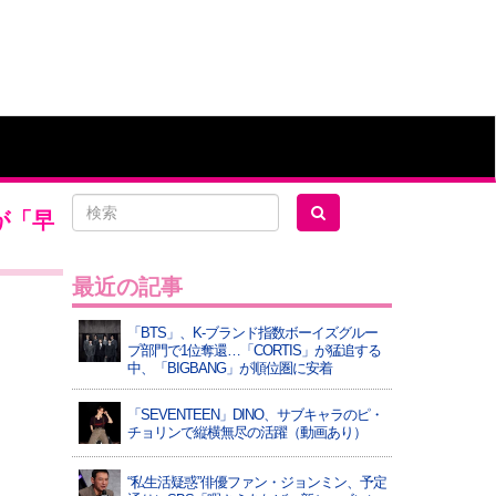
が「早
最近の記事
「BTS」、K-ブランド指数ボーイズグルー
プ部門で1位奪還…「CORTIS」が猛追する
中、「BIGBANG」が順位圏に安着
「SEVENTEEN」DINO、サブキャラのピ・
チョリンで縦横無尽の活躍（動画あり）
“私生活疑惑”俳優ファン・ジョンミン、予定