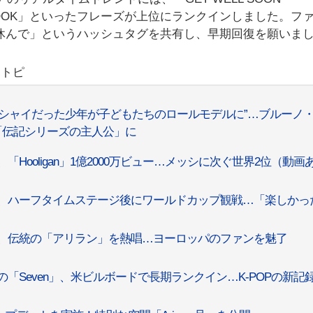
JUNGKOOK」といったフレーズが上位にランクインしました。フ
っくり休んで」というハッシュタグを共有し、早期回復を願いま
リトピ
ook、“シャイだった少年が子どもたちのロールモデルに”…ブルーノ
「伝記シリーズの主人公」に
ok、「Hooligan」1億2000万ビュー…メッシに次ぐ世界2位（動画
Kook、ハーフタイムステージ後にワールドカップ観戦…「楽しかっ
Kook、伝統の「アリラン」を熱唱…ヨーロッパのファンを魅了
ookの「Seven」、米ビルボードで長期ランクイン…K-POPの新記