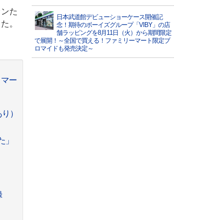
ァンた
日本武道館デビューショーケース開催記
した。
念！期待のボーイズグループ「VIBY」の店
舗ラッピングを8月11日（火）から期間限定
で展開！～全国で買える！ファミリーマート限定ブ
ロマイドも発売決定～
・マー
あり）
た」
録