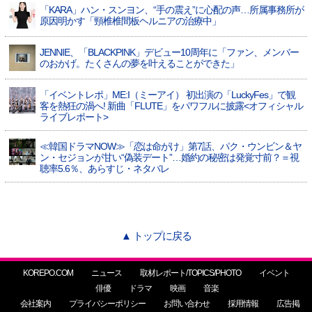
「KARA」ハン・スンヨン、“手の震え”に心配の声…所属事務所が
原因明かす「頸椎椎間板ヘルニアの治療中」
JENNIE、「BLACKPINK」デビュー10周年に「ファン、メンバー
のおかげ。たくさんの夢を叶えることができた」
「イベントレポ」ME:I（ミーアイ） 初出演の「LuckyFes」で観
客を熱狂の渦へ! 新曲「FLUTE」をパワフルに披露<オフィシャル
ライブレポート>
≪韓国ドラマNOW≫「恋は命がけ」第7話、パク・ウンビン＆ヤ
ン・セジョンが甘い“偽装デート”…婚約の秘密は発覚寸前？＝視
聴率5.6％、あらすじ・ネタバレ
▲ トップに戻る
KOREPO.COM
ニュース
取材レポート/TOPICS/PHOTO
イベント
俳優
ドラマ
映画
音楽
会社案内
プライバシーポリシー
お問い合わせ
採用情報
広告掲