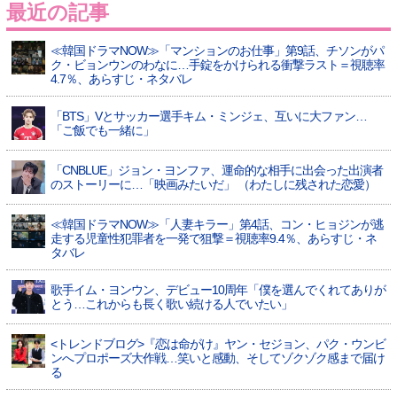
最近の記事
≪韓国ドラマNOW≫「マンションのお仕事」第9話、チソンがパ
ク・ビョンウンのわなに…手錠をかけられる衝撃ラスト＝視聴率
4.7％、あらすじ・ネタバレ
「BTS」Vとサッカー選手キム・ミンジェ、互いに大ファン…
「ご飯でも一緒に」
「CNBLUE」ジョン・ヨンファ、運命的な相手に出会った出演者
のストーリーに…「映画みたいだ」 （わたしに残された恋愛）
≪韓国ドラマNOW≫「人妻キラー」第4話、コン・ヒョジンが逃
走する児童性犯罪者を一発で狙撃＝視聴率9.4％、あらすじ・ネ
タバレ
歌手イム・ヨンウン、デビュー10周年「僕を選んでくれてありが
とう…これからも長く歌い続ける人でいたい」
<トレンドブログ>『恋は命がけ』ヤン・セジョン、パク・ウンビ
ンへプロポーズ大作戦…笑いと感動、そしてゾクゾク感まで届け
る