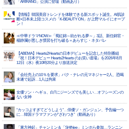
「ARIRANG」公演に登場（動画あり）
【情報】韓国美容トレンドを体験できる新スポット誕生。AI肌診
断×日本未上陸コスメの「K-BEAUTY ON」が上野マルイにオープ
ン！
≪中華ドラマNOW≫「蜀紅錦～紡がれる夢～」3話、新任錦官・
楊静瀾が悪しき慣習を打ち破る＝あらすじ・ネタバレ
【ABEMA】Hearts2Heartsの日本デビューを記念した特別番組
『祝！日本デビュー Hearts2Hearts のお笑い道場』を2026年8月
12日（水）夜10時20分より放送決定
「会社売上の10％を要求」パク・ナレの元マネジャー2人、恐喝
未遂で起訴…1人は拘束
女優ソン・ヘギョ、白Tにジーンズでも美しい…オフシーズンの
ない女神
“カッコよすぎてどうしよう”…俳優ソ・ガンジュン、予告編一つ
に…韓国ドラマファンが“ざわつき”（動画あり）
「東方神起」チャンミン＆「SHINee」ミンホら参加…ランニン