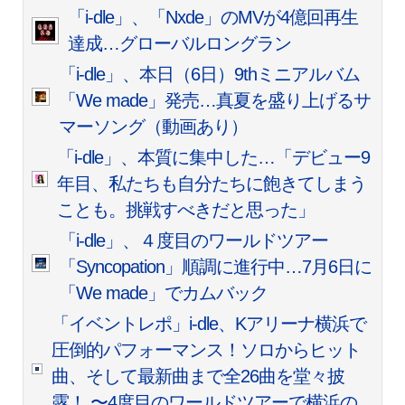
「i-dle」、「Nxde」のMVが4億回再生
達成…グローバルロングラン
「i-dle」、本日（6日）9thミニアルバム
「We made」発売…真夏を盛り上げるサ
マーソング（動画あり）
「i-dle」、本質に集中した…「デビュー9
年目、私たちも自分たちに飽きてしまう
ことも。挑戦すべきだと思った」
「i-dle」、４度目のワールドツアー
「Syncopation」順調に進行中…7月6日に
「We made」でカムバック
「イベントレポ」i-dle、Kアリーナ横浜で
圧倒的パフォーマンス！ソロからヒット
曲、そして最新曲まで全26曲を堂々披
露！ 〜4度目のワールドツアーで横浜の