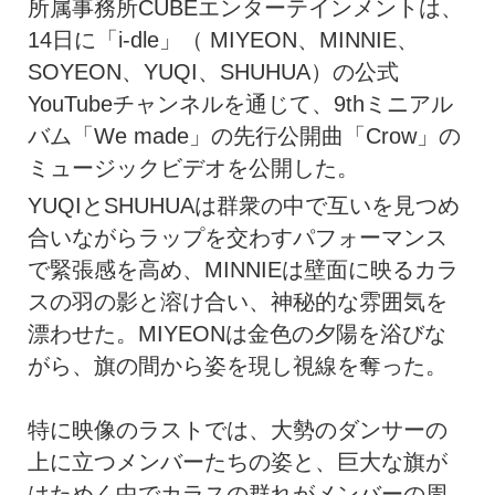
所属事務所CUBEエンターテインメントは、
14日に「i-dle」（ MIYEON、MINNIE、
SOYEON、YUQI、SHUHUA）の公式
YouTubeチャンネルを通じて、9thミニアル
バム「We made」の先行公開曲「Crow」の
ミュージックビデオを公開した。
YUQIとSHUHUAは群衆の中で互いを見つめ
合いながらラップを交わすパフォーマンス
で緊張感を高め、MINNIEは壁面に映るカラ
スの羽の影と溶け合い、神秘的な雰囲気を
漂わせた。MIYEONは金色の夕陽を浴びな
がら、旗の間から姿を現し視線を奪った。
特に映像のラストでは、大勢のダンサーの
上に立つメンバーたちの姿と、巨大な旗が
はためく中でカラスの群れがメンバーの周