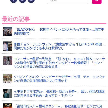
最近の記事
「BLACKPINK」、10周年イベントに4人そろって参加へ…国立中
央博物館で
俳優チョン・ジュンウォン、“態度論争”から7日ぶりにSNS再開…
同僚たちがかばうも本人は釈明なし
ヨン・サンホ監督の到達点！『顔 -かお-』 キャスト陣＆ヨン・サ
ンホ監督が裏側を明かす 制作インタビュー映像解禁！ 「ヨン・
サンホの世界の源流に出会える」
<トレンドブログ>「ハッピートゥゲザー」出演、チェ・ソンウォ
ンが自身の白血病闘病について明かす
≪中華ドラマNOW≫「蜀紅錦～紡がれる夢～」5話，花容の陰謀
に翻弄される季英英＝あらすじ・ネタバレ
「復讐代行人３～模範タクシー～」 各動画配信サービスにて見