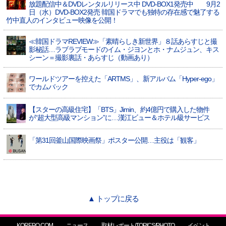
放題配信中＆DVDレンタルリリース中 DVD-BOX1発売中 9月2
日（水）DVD-BOX2発売 韓国ドラマでも独特の存在感で魅了する
竹中直人のインタビュー映像を公開！
≪韓国ドラマREVIEW≫「素晴らしき新世界」８話あらすじと撮
影秘話…ラブラブモードのイム・ジヨンとホ・ナムジュン、キス
シーン＝撮影裏話・あらすじ（動画あり）
ワールドツアーを控えた「ARTMS」、新アルバム「Hyper-ego」
でカムバック
【スターの高級住宅】「BTS」Jimin、約4億円で購入した物件
が“超大型高級マンション”に…漢江ビュー＆ホテル級サービス
「第31回釜山国際映画祭」ポスター公開…主役は「観客」
▲ トップに戻る
KOREPO.COM
ニュース
取材レポート/TOPICS/PHOTO
イベント