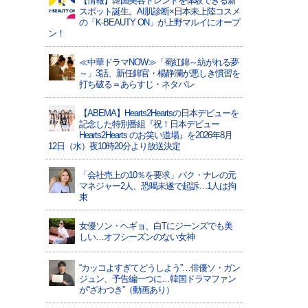
【情報】韓国美容トレンドを体験できる新
スポット誕生。AI肌診断×日本未上陸コスメ
の「K-BEAUTY ON」が上野マルイにオープ
ン！
≪中華ドラマNOW≫「蜀紅錦～紡がれる夢
～」3話、新任錦官・楊静瀾が悪しき慣習を
打ち破る＝あらすじ・ネタバレ
【ABEMA】Hearts2Heartsの日本デビューを
記念した特別番組『祝！日本デビュー
Hearts2Hearts のお笑い道場』を2026年8月
12日（水）夜10時20分より放送決定
「会社売上の10％を要求」パク・ナレの元
マネジャー2人、恐喝未遂で起訴…1人は拘
束
女優ソン・ヘギョ、白Tにジーンズでも美
しい…オフシーズンのない女神
“カッコよすぎてどうしよう”…俳優ソ・ガン
ジュン、予告編一つに…韓国ドラマファン
が“ざわつき”（動画あり）