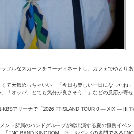
カラフルなスカーフをコーディネートし、カフェでゆとりあ
しくて天気めっちゃいい」「今日も楽しい一日になったね」
い」「オッパ、とても気分が良さそう！」などの反応が寄せ
ーナで「2026 FTISLAND TOUR 0 — XIX — III 'FaT
テインメント所属のバンドグループが総出演する夏の恒例イベン
する。「FNC BAND KINGDOM」は、Kバンドの名門であるFN