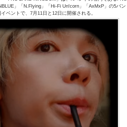
E」「N.Flying」「Hi-Fi Un!corn」「AxMxP」の5バ
イベントで、7月11日と12日に開催される。