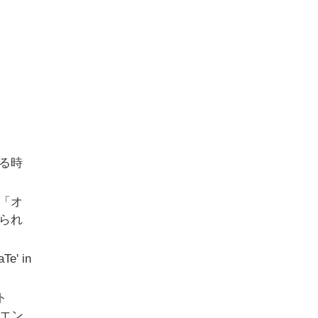
る時
「オ
られ
e' in
ト
Cエン