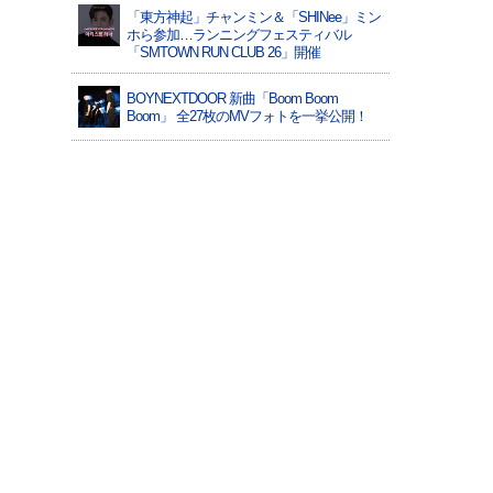
「東方神起」チャンミン＆「SHINee」ミン
ホら参加…ランニングフェスティバル
「SMTOWN RUN CLUB 26」開催
BOYNEXTDOOR 新曲「Boom Boom
Boom」 全27枚のMVフォトを一挙公開！