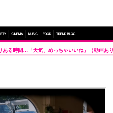
IETY
CINEMA
MUSIC
FOOD
TREND BLOG
ゆとりある時間…「天気、めっちゃいいね」（動画あ