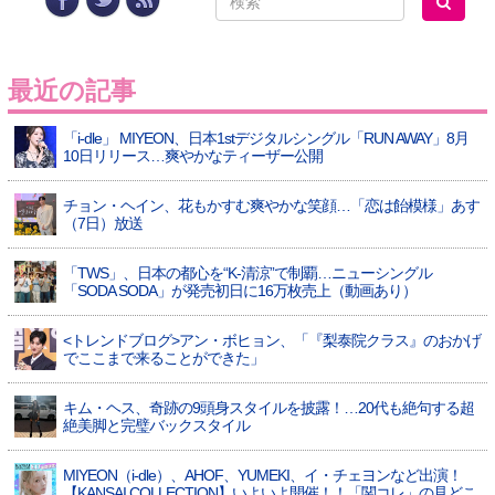
最近の記事
「i-dle」 MIYEON、日本1stデジタルシングル「RUN AWAY」8月
10日リリース…爽やかなティーザー公開
チョン・ヘイン、花もかすむ爽やかな笑顔…「恋は飴模様」あす
（7日）放送
「TWS」、日本の都心を“K-清涼”で制覇…ニューシングル
「SODA SODA」が発売初日に16万枚売上（動画あり）
<トレンドブログ>アン・ボヒョン、「『梨泰院クラス』のおかげ
でここまで来ることができた」
キム・ヘス、奇跡の9頭身スタイルを披露！…20代も絶句する超
絶美脚と完璧バックスタイル
MIYEON（i-dle）、​AHOF​、YUMEKI、イ・チェヨンなど出演！
【KANSAI COLLECTION】いよいよ開催！！「関コレ」の見どこ