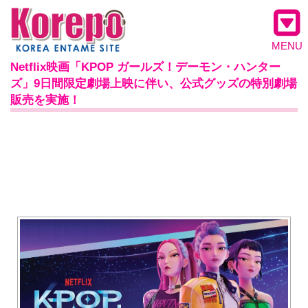
MENU
Netflix映画「KPOP ガールズ！デーモン・ハンター
ズ」9日間限定劇場上映に伴い、公式グッズの特別劇場
販売を実施！