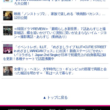
ろ大公開！
映画「ノンストップ2」、家族で楽しめる「映画館バカンス」…
12日公開
≪韓国ドラマREVIEW≫「素晴らしき新世界」７話あらすじと撮
影秘話…蝶を追いかけていく演技に笑いが止まらないイム・ジヨ
ン＝撮影裏話・あらすじ（動画あり）
「イベントレポ」ILLIT、『めざましライブ ILLIT×CUTIE STREET
in めざましWANGANフェス』に出演！ 新曲ステージに”かわい
い”コラボも！ Japan 2nd Singleが日本で初週売上の自身最高記録
を更新！各種チャートで話題沸騰中
女優リュ・ヘヨン、大学時代にコ・ギョンピョの部屋で両親と会
った秘話を明かす＝「私は一人で暮らす」
▲ トップに戻る