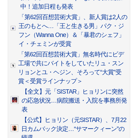
中！追加日程も発表
「第62回百想芸術大賞」、新人賞は2人の
王のもとへ…「王と生きる男」パク・ジ
フン（Wanna One）＆「暴君のシェフ」
イ・チェミンが受賞
「第62回百想芸術大賞」無名時代にビデ
工場で共にバイトをしていたリュ・スン
リョンとユ・ヘジン、そろって“大賞”受
賞＜受賞ラインナップ＞
【全文】元「SISTAR」ヒョリンに突然
の応急状況…病院搬送・入院を事務所発
表
【公式】ヒョリン（元SISTAR）、7月22
日カムバック決定…“サマークィーン”の
帰還