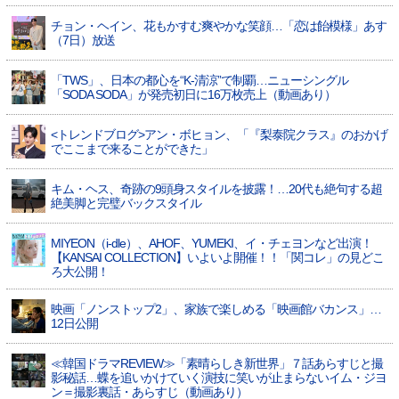
チョン・ヘイン、花もかすむ爽やかな笑顔…「恋は飴模様」あす
（7日）放送
「TWS」、日本の都心を“K-清涼”で制覇…ニューシングル
「SODA SODA」が発売初日に16万枚売上（動画あり）
<トレンドブログ>アン・ボヒョン、「『梨泰院クラス』のおかげ
でここまで来ることができた」
キム・ヘス、奇跡の9頭身スタイルを披露！…20代も絶句する超
絶美脚と完璧バックスタイル
MIYEON（i-dle）、​AHOF​、YUMEKI、イ・チェヨンなど出演！
【KANSAI COLLECTION】いよいよ開催！！「関コレ」の見どこ
ろ大公開！
映画「ノンストップ2」、家族で楽しめる「映画館バカンス」…
12日公開
≪韓国ドラマREVIEW≫「素晴らしき新世界」７話あらすじと撮
影秘話…蝶を追いかけていく演技に笑いが止まらないイム・ジヨ
ン＝撮影裏話・あらすじ（動画あり）