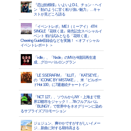
『恋は飴模様』いよいよD-1、チョン・ヘイ
ン「飴のように甘く粘り強い魅力」…キャ
ストが見どころ語る
「イベントレポ」ME:I（ミーアイ） 4TH
SINGLE『花咲く道』発売記念スペシャルイ
ベント 初の試みとなる「花咲く道」
Cheering Guide収録会などを実施！ ＜オフィシャル
イベントレポート ＞
「i-dle」、「Nxde」のMVが4億回再生達
成…グローバルロングラン
「LE SSERAFIM」「ILLIT」「KATSEYE」
の「ICONIC BY MISTAKE」、米「ビルボー
ドHot 100」に7週連続チャートイン
「NCT 127」、ソウルからNY・上海まで世
界13都市をジャック！…7thフルアルバム
「BLINGY」で世界中をネオグリーンに染め
るサプライズプロモーション
ジェジュン、爽やかですがすがしいイメー
ジ…新曲に対する期待高まる