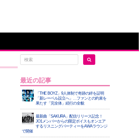
）
最近の記事
「THE BOYZ」9人体制で奇跡の絆を証明
「新レーベル設立へ」…ファンとの約束を
果たす「完全体」続行の全貌
最新曲「SAKURA」配信リリース記念！
JO1メンバーからの限定ボイスもオンエア
するリスニングパーティーをAWAラウンジ
で開催