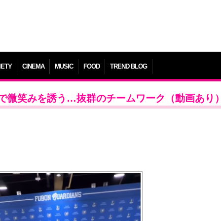
IETY
CINEMA
MUSIC
FOOD
TREND BLOG
力で微笑みを誘う…抜群のチームワーク（動画あり