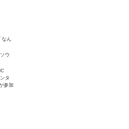
「なん
「ソウ
C
エンタ
ドが参加