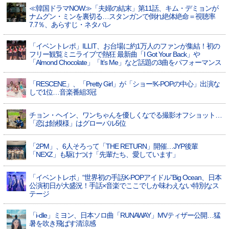
≪韓国ドラマNOW≫「夫婦の結末」第11話、キム・デミョンが
ナムグン・ミンを裏切る…スタンガンで倒れ絶体絶命＝視聴率
7.7％、あらすじ・ネタバレ
「イベントレポ」ILLIT、お台場に約1万人のファンが集結！初の
フリー観覧ミニライブで熱狂 最新曲「I Got Your Back」や
「Almond Chocolate」「It’s Me」など話題の3曲をパフォーマンス
「RESCENE」、「Pretty Girl」が「ショー!K-POPの中心」出演な
しで1位…音楽番組3冠
チョン・ヘイン、ワンちゃんを優しくなでる撮影オフショット…
「恋は飴模様」はグローバル5位
「2PM」、6人そろって「THE RETURN」開催…JYP後輩
「NEXZ」も駆けつけ「先輩たち、愛しています」
「イベントレポ」“世界初の手話K-POPアイドル”Big Ocean、日本
公演初日が大盛況！手話×音楽でここでしか味わえない特別なス
テージ
「i-dle」ミヨン、日本ソロ曲「RUNAWAY」MVティザー公開…猛
暑を吹き飛ばす清涼感