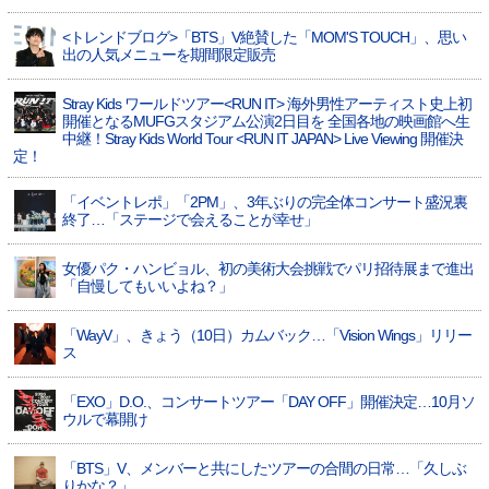
<トレンドブログ>「BTS」V絶賛した「MOM'S TOUCH」、思い
出の人気メニューを期間限定販売
Stray Kids ワールドツアー<RUN IT> 海外男性アーティスト史上初
開催となるMUFGスタジアム公演2日目を 全国各地の映画館へ生
中継！Stray Kids World Tour <RUN IT JAPAN> Live Viewing 開催決
定！
「イベントレポ」「2PM」、3年ぶりの完全体コンサート盛況裏
終了…「ステージで会えることが幸せ」
女優パク・ハンビョル、初の美術大会挑戦でパリ招待展まで進出
「自慢してもいいよね？」
「WayV」、きょう（10日）カムバック…「Vision Wings」リリー
ス
「EXO」D.O.、コンサートツアー「DAY OFF」開催決定…10月ソ
ウルで幕開け
「BTS」V、メンバーと共にしたツアーの合間の日常…「久しぶ
りかな？」