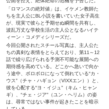
公開を控え、絶体絶命の危機を予告した。
「ロマンスの絶対値」は、イケメン教師た
ちを主人公にBL小説を書いていた女子高生
が、現実で彼らと予期せぬ瞬間を共有し、
波乱万丈な学校生活の主人公となるハイテ
ィーン・コメディシリーズだ。
今回公開されたスチール写真は、主人公た
ちの真剣な表情をとらえており、第11～12
話で繰り広げられる予測不可能な展開への
期待感を高めている。どこかへ急いで向か
う途中、ボロボロになって倒れている“カ・
ウス”（チャ・ハギョン（VIXXエン））と、
彼を心配する“ヨ・イジュ”（キム・ヒャン
ギ）、“チェ・ジア”（ユン・ヘリム）の姿
は、尋常ではない事件が起きたことを暗示
している。