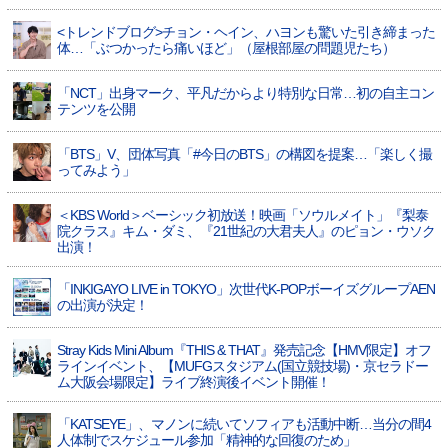
<トレンドブログ>チョン・ヘイン、ハヨンも驚いた引き締まった
体…「ぶつかったら痛いほど」（屋根部屋の問題児たち）
「NCT」出身マーク、平凡だからより特別な日常…初の自主コン
テンツを公開
「BTS」V、団体写真「#今日のBTS」の構図を提案…「楽しく撮
ってみよう」
＜KBS World＞ベーシック初放送！映画「ソウルメイト」『梨泰
院クラス』キム・ダミ、『21世紀の大君夫人』のピョン・ウソク
出演！
「INKIGAYO LIVE in TOKYO」次世代K-POPボーイズグループAEN
の出演が決定！
Stray Kids Mini Album『THIS & THAT』発売記念【HMV限定】オフ
ラインイベント、【MUFGスタジアム(国立競技場)・京セラドー
ム大阪会場限定】ライブ終演後イベント開催！
「KATSEYE」、マノンに続いてソフィアも活動中断…当分の間4
人体制でスケジュール参加「精神的な回復のため」