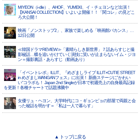
MIYEON（i-dle）、​AHOF​、YUMEKI、イ・チェヨンなど出演！
【KANSAI COLLECTION】いよいよ開催！！「関コレ」の見どこ
ろ大公開！
映画「ノンストップ2」、家族で楽しめる「映画館バカンス」…
12日公開
≪韓国ドラマREVIEW≫「素晴らしき新世界」７話あらすじと撮
影秘話…蝶を追いかけていく演技に笑いが止まらないイム・ジヨ
ン＝撮影裏話・あらすじ（動画あり）
「イベントレポ」ILLIT、『めざましライブ ILLIT×CUTIE STREET
in めざましWANGANフェス』に出演！ 新曲ステージに”かわい
い”コラボも！ Japan 2nd Singleが日本で初週売上の自身最高記録
を更新！各種チャートで話題沸騰中
女優リュ・ヘヨン、大学時代にコ・ギョンピョの部屋で両親と会
った秘話を明かす＝「私は一人で暮らす」
▲ トップに戻る