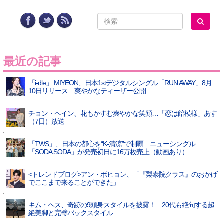
最近の記事
「i-dle」 MIYEON、日本1stデジタルシングル「RUN AWAY」8月
10日リリース…爽やかなティーザー公開
チョン・ヘイン、花もかすむ爽やかな笑顔…「恋は飴模様」あす
（7日）放送
「TWS」、日本の都心を“K-清涼”で制覇…ニューシングル
「SODA SODA」が発売初日に16万枚売上（動画あり）
<トレンドブログ>アン・ボヒョン、「『梨泰院クラス』のおかげ
でここまで来ることができた」
キム・ヘス、奇跡の9頭身スタイルを披露！…20代も絶句する超
絶美脚と完璧バックスタイル