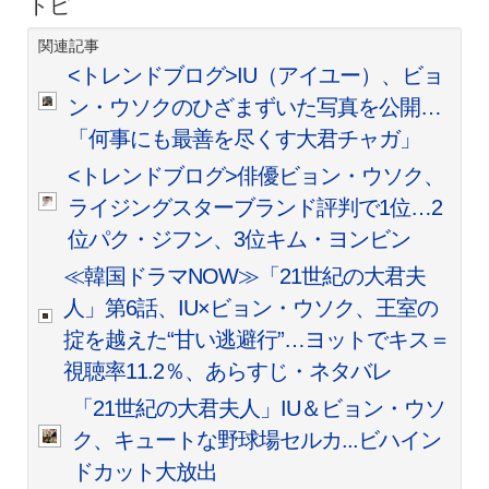
トピ
関連記事
<トレンドブログ>IU（アイユー）、ビョ
ン・ウソクのひざまずいた写真を公開…
「何事にも最善を尽くす大君チャガ」
<トレンドブログ>俳優ビョン・ウソク、
ライジングスターブランド評判で1位…2
位パク・ジフン、3位キム・ヨンビン
≪韓国ドラマNOW≫「21世紀の大君夫
人」第6話、IU×ビョン・ウソク、王室の
掟を越えた“甘い逃避行”…ヨットでキス＝
視聴率11.2％、あらすじ・ネタバレ
「21世紀の大君夫人」IU＆ビョン・ウソ
ク、キュートな野球場セルカ...ビハイン
ドカット大放出