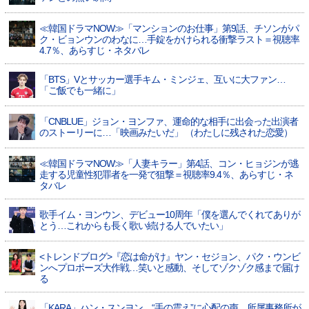
≪韓国ドラマNOW≫「マンションのお仕事」第9話、チソンがパ
ク・ビョンウンのわなに…手錠をかけられる衝撃ラスト＝視聴率
4.7％、あらすじ・ネタバレ
「BTS」Vとサッカー選手キム・ミンジェ、互いに大ファン…
「ご飯でも一緒に」
「CNBLUE」ジョン・ヨンファ、運命的な相手に出会った出演者
のストーリーに…「映画みたいだ」 （わたしに残された恋愛）
≪韓国ドラマNOW≫「人妻キラー」第4話、コン・ヒョジンが逃
走する児童性犯罪者を一発で狙撃＝視聴率9.4％、あらすじ・ネ
タバレ
歌手イム・ヨンウン、デビュー10周年「僕を選んでくれてありが
とう…これからも長く歌い続ける人でいたい」
<トレンドブログ>『恋は命がけ』ヤン・セジョン、パク・ウンビ
ンへプロポーズ大作戦…笑いと感動、そしてゾクゾク感まで届け
る
「KARA」ハン・スンヨン、“手の震え”に心配の声…所属事務所が