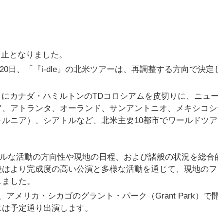
が中止となりました。
20日、「『i-dle』の北米ツアーは、再調整する方向で決定
時間）にカナダ・ハミルトンのTDコロシアムを皮切りに、ニュ
ア、アトランタ、オーランド、サンアントニオ、メキシコシ
ルニア）、シアトルなど、北米主要10都市でワールドツア
。
バルな活動の方向性や現地の日程、および諸般の状況を総合
後はより完成度の高い公演と多様な活動を通じて、現地のフ
しました。
で、アメリカ・シカゴのグラント・パーク（Grant Park）で
には予定通り出演します。