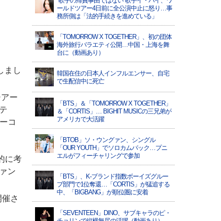
“歌手の帰責事由ではない”歌手イ・ハイ、ワ
ールドツアー4日前に全公演中止に怒り…事
務所側は「法的手続きを進めている」
「TOMORROW X TOGETHER」、初の団体
海外旅行バラエティ公開…中国・上海を舞
台に（動画あり）
しまし
韓国在住の日本人インフルエンサー、自宅
で生配信中に死亡
ーアー
「BTS」＆「TOMORROW X TOGETHER」
テ
＆「CORTIS」… BIGHIT MUSICの三兄弟が
アメリカで大活躍
ーコ
「BTOB」ソ・ウングァン、シングル
「OUR YOUTH」でソロカムバック…プニ
エルがフィーチャリングで参加
的に考
ァン
「BTS」、K-ブランド指数ボーイズグルー
プ部門で1位奪還…「CORTIS」が猛追する
中、「BIGBANG」が順位圏に安着
開催さ
「SEVENTEEN」DINO、サブキャラのピ・
チョリンで縦横無尽の活躍（動画あり）