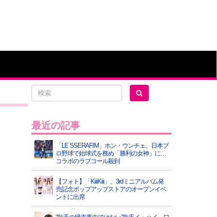
最近の記事
「LE SSERAFIM」ホン・ウンチェ、日本プ
ロ野球で始球式を務め「勝利の女神」に…
コラボのラブコール殺到
【フォト】「KiiiKiii」、3rdミニアルバム発
売記念ポップアップストアのオープンイベ
ントに出席