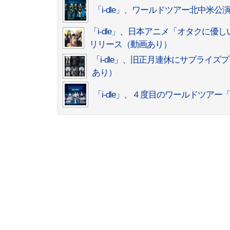
「i-dle」、ワールドツアー北中米
「i-dle」、日本アニメ「オタクに優しい
リリース（動画あり）
「i-dle」、旧正月連休にサプライ
あり）
「i-dle」、４度目のワールドツアー「S