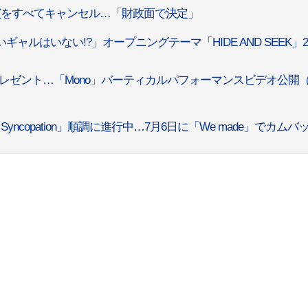
公演をすべてキャンセル…「財政面で決定」
ギャルはいない!?」オープニングテーマ「HIDE AND SEEK」2
ズプレゼント…「Mono」バーティカルパフォーマンスビデオ公開
yncopation」順調に進行中…7月6日に「We made」でカムバ