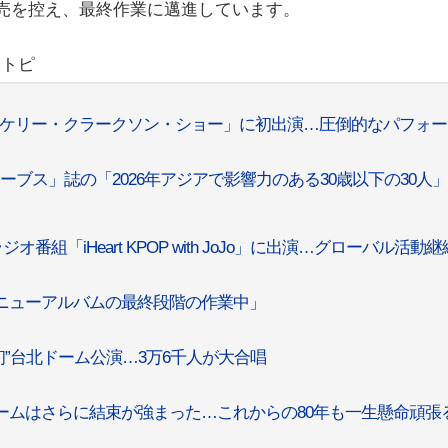
ム発売を控え、最終作業に邁進しています。
リトピ
NBC「ケリー・クラークソン・ショー」に初出演…圧倒的なパフォ
フォーブス」誌の「2026年アジアで影響力のある30歳以下の30人
オ番組「iHeart KPOP with JoJo」に出演…グローバル活動継
…「ニューアルバムの最終段階の作業中」
ープ初”台北ドーム公演…3万6千人が大合唱
「チームはさらに結束が強まった…これからの80年も一生懸命頑張