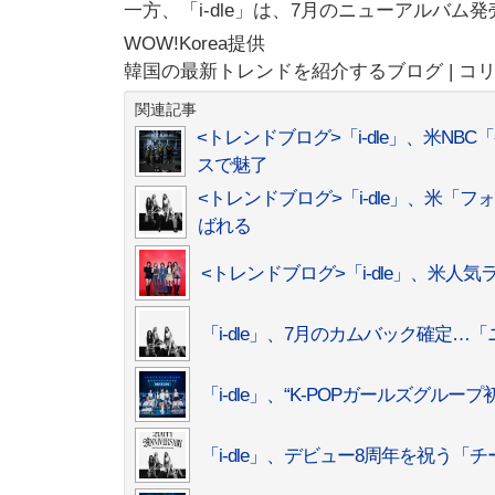
一方、「i-dle」は、7月のニューアルバ
WOW!Korea提供
韓国の最新トレンドを紹介するブログ | コ
関連記事
<トレンドブログ>「i-dle」、米
スで魅了
<トレンドブログ>「i-dle」、米「
ばれる
<トレンドブログ>「i-dle」、米人気ラジ
「i-dle」、7月のカムバック確定
「i-dle」、“K-POPガールズグル
「i-dle」、デビュー8周年を祝う