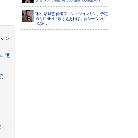
“私生活疑惑”俳優ファン・ジョンミン、予定
通りにSBS「暇さえあれば」新シーズンに
出演へ
ーマン
」に選
続
る」