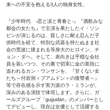
来への不安を抱える3人の独身女性。
『少年時代 -恋と涙と青春と-』『酒飲みな
都会の女たち』で主演を果たしたイ・ソン
ビンが演じるのは、貧しさに耐え忍んだ子
供時代を経て、特別な武器を持たぬまま社
会の荒波に揉まれる等身大のヒロイン、チ
ョン・ダヘ。そして、表向きは平穏な会社
員を装いつつ、その裏で切実に金の算段に
追われるカン・ウンサンを、『甘くない女
たち～付岩洞＜プアムドン＞の復讐者～』
等で存在感を示す実力派のラ・ミランが、
深みのある演技で体現します。さらに、ガ
ールズグループ「gugudan」のメンバーとし
てデビューし、現在は女優として活躍する