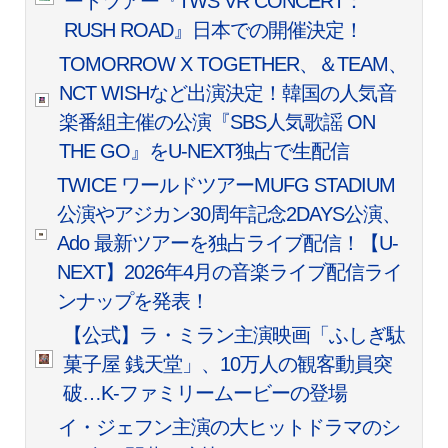
ートツアー『TWS VR CONCERT：
RUSH ROAD』日本での開催決定！
TOMORROW X TOGETHER、＆TEAM、
NCT WISHなど出演決定！韓国の人気音
楽番組主催の公演『SBS人気歌謡 ON
THE GO』をU-NEXT独占で生配信
TWICE ワールドツアーMUFG STADIUM
公演やアジカン30周年記念2DAYS公演、
Ado 最新ツアーを独占ライブ配信！【U-
NEXT】2026年4月の音楽ライブ配信ライ
ンナップを発表！
【公式】ラ・ミラン主演映画「ふしぎ駄
菓子屋 銭天堂」、10万人の観客動員突
破…K-ファミリームービーの登場
イ・ジェフン主演の大ヒットドラマのシ