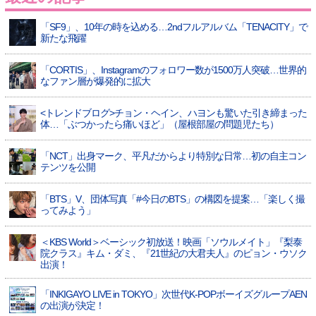
「SF9」、10年の時を込める…2ndフルアルバム「TENACITY」で
新たな飛躍
「CORTIS」、Instagramのフォロワー数が1500万人突破…世界的
なファン層が爆発的に拡大
<トレンドブログ>チョン・ヘイン、ハヨンも驚いた引き締まった
体…「ぶつかったら痛いほど」（屋根部屋の問題児たち）
「NCT」出身マーク、平凡だからより特別な日常…初の自主コン
テンツを公開
「BTS」V、団体写真「#今日のBTS」の構図を提案…「楽しく撮
ってみよう」
＜KBS World＞ベーシック初放送！映画「ソウルメイト」『梨泰
院クラス』キム・ダミ、『21世紀の大君夫人』のピョン・ウソク
出演！
「INKIGAYO LIVE in TOKYO」次世代K-POPボーイズグループAEN
の出演が決定！