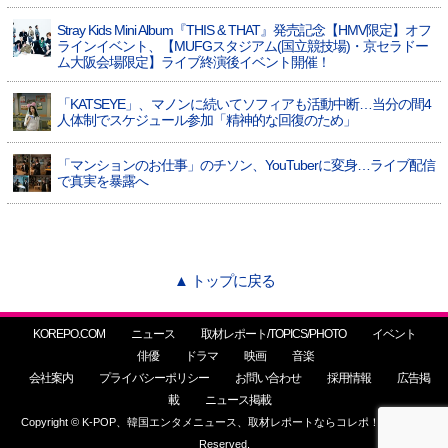
Stray Kids Mini Album『THIS & THAT』発売記念【HMV限定】オフ
ラインイベント、【MUFGスタジアム(国立競技場)・京セラドー
ム大阪会場限定】ライブ終演後イベント開催！
「KATSEYE」、マノンに続いてソフィアも活動中断…当分の間4
人体制でスケジュール参加「精神的な回復のため」
「マンションのお仕事」のチソン、YouTuberに変身…ライブ配信
で真実を暴露へ
▲ トップに戻る
KOREPO.COM
ニュース
取材レポート/TOPICS/PHOTO
イベント
俳優
ドラマ
映画
音楽
会社案内
プライバシーポリシー
お問い合わせ
採用情報
広告掲
載
ニュース掲載
Copyright © K-POP、韓国エンタメニュース、取材レポートならコレポ！ All Rights
Reserved.