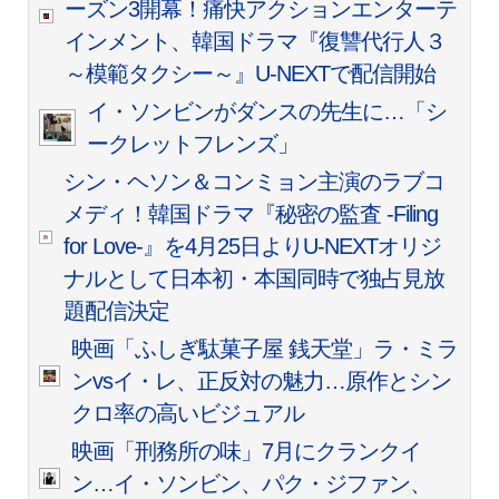
ーズン3開幕！痛快アクションエンターテ
インメント、韓国ドラマ『復讐代行人３
～模範タクシー～』U-NEXTで配信開始
イ・ソンビンがダンスの先生に…「シ
ークレットフレンズ」
シン・ヘソン＆コンミョン主演のラブコ
メディ！韓国ドラマ『秘密の監査 -Filing
for Love-』を4月25日よりU-NEXTオリジ
ナルとして日本初・本国同時で独占見放
題配信決定
映画「ふしぎ駄菓子屋 銭天堂」ラ・ミラ
ンvsイ・レ、正反対の魅力…原作とシン
クロ率の高いビジュアル
映画「刑務所の味」7月にクランクイ
ン…イ・ソンビン、パク・ジファン、