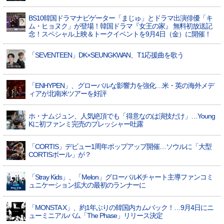
BS10韓国ドラマナビゲーター「まじゅ」とドラマ出演俳優「キ
ム・ヒョヌク」が登場！韓国ドラマ『女王の家』 無料初放送記
念！スペシャル上映＆トークイベントを9月4日（金）に開催！
「SEVENTEEN」DK×SEUNGKWAN、T1応援曲を歌う
「ENHYPEN」、グローバルな影響力を強化…米・英の海外メデ
ィアが北南米ツアーを好評
ホ・ナムジュン、人気絶頂でも「得意なのは演技だけ」…Young
Kに初ファンミ完売のプレッシャー吐露
「CORTIS」デビュー1周年ポップアップ開催…ソウルに「大型
CORTISボール」が？
「Stray Kids」、「Melon」グローバルKチャート主導ファンコミ
ュニケーション拡大の最初のランナーに
「MONSTA X」、約1年ぶりの韓国内カムバック！…9月4日にニ
ューミニアルバム「The Phase」リリース決定