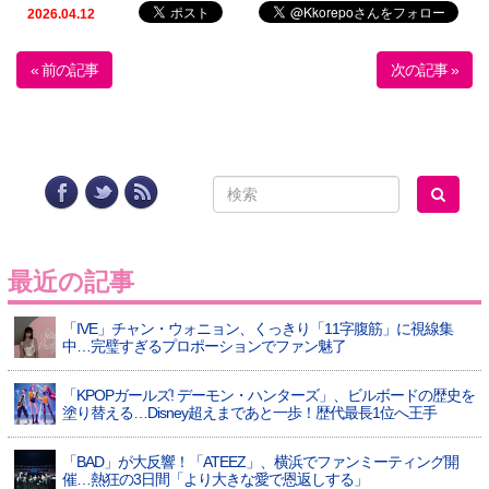
2026.04.12
« 前の記事
次の記事 »
最近の記事
「IVE」チャン・ウォニョン、くっきり「11字腹筋」に視線集
中…完璧すぎるプロポーションでファン魅了
「KPOPガールズ! デーモン・ハンターズ」、ビルボードの歴史を
塗り替える…Disney超えまであと一歩！歴代最長1位へ王手
「BAD」が大反響！「ATEEZ」、横浜でファンミーティング開
催…熱狂の3日間「より大きな愛で恩返しする」