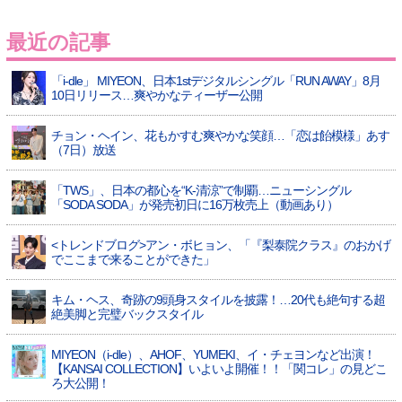
最近の記事
「i-dle」 MIYEON、日本1stデジタルシングル「RUN AWAY」8月
10日リリース…爽やかなティーザー公開
チョン・ヘイン、花もかすむ爽やかな笑顔…「恋は飴模様」あす
（7日）放送
「TWS」、日本の都心を“K-清涼”で制覇…ニューシングル
「SODA SODA」が発売初日に16万枚売上（動画あり）
<トレンドブログ>アン・ボヒョン、「『梨泰院クラス』のおかげ
でここまで来ることができた」
キム・ヘス、奇跡の9頭身スタイルを披露！…20代も絶句する超
絶美脚と完璧バックスタイル
MIYEON（i-dle）、​AHOF​、YUMEKI、イ・チェヨンなど出演！
【KANSAI COLLECTION】いよいよ開催！！「関コレ」の見どこ
ろ大公開！