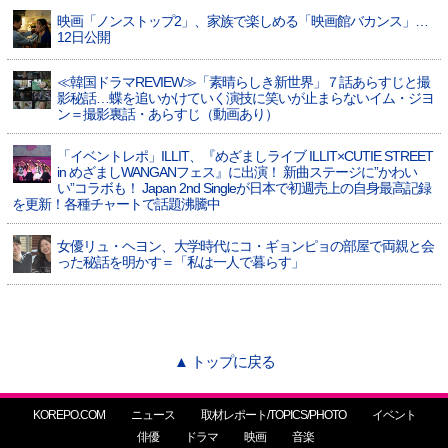
映画「ノンストップ2」、家族で楽しめる「映画館バカンス」…
12日公開
≪韓国ドラマREVIEW≫「素晴らしき新世界」７話あらすじと撮
影秘話…蝶を追いかけていく演技に笑いが止まらないイム・ジヨ
ン＝撮影裏話・あらすじ（動画あり）
「イベントレポ」ILLIT、『めざましライブ ILLIT×CUTIE STREET
in めざましWANGANフェス』に出演！ 新曲ステージに”かわい
い”コラボも！ Japan 2nd Singleが日本で初週売上の自身最高記録
を更新！各種チャートで話題沸騰中
女優リュ・ヘヨン、大学時代にコ・ギョンピョの部屋で両親と会
った秘話を明かす＝「私は一人で暮らす」
▲ トップに戻る
KOREPO.COM
ニュース
取材レポート/TOPICS/PHOTO
イベント
俳優
ドラマ
映画
音楽