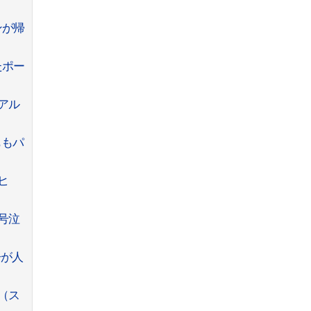
ンが帰
たポー
アル
ももパ
ヒ
号泣
子が人
（ス