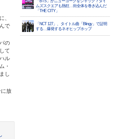
「BTS」がニューヨークをジャック？タイ
ムズスクエアも熱狂…街全体を巻き込んだ
「THE CITY」
に、
「NCT 127」、タイトル曲「Blingy」で証明
んで
する…爆発するネオヒップホップ
パの
して
ハル
ム・
まし
分に放
し