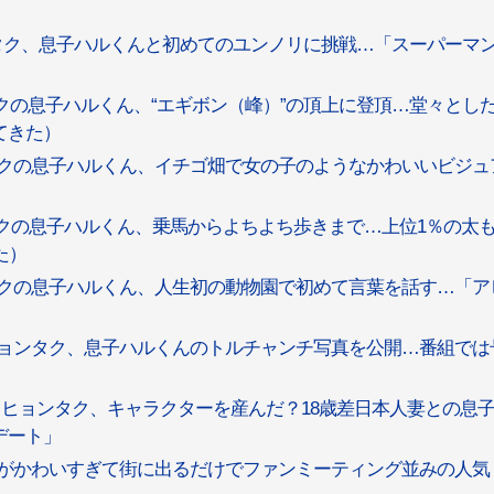
タク、息子ハルくんと初めてのユンノリに挑戦…「スーパーマ
クの息子ハルくん、“エギボン（峰）”の頂上に登頂…堂々とし
てきた）
タクの息子ハルくん、イチゴ畑で女の子のようなかわいいビジュ
クの息子ハルくん、乗馬からよちよち歩きまで…上位1％の太
た）
タクの息子ハルくん、人生初の動物園で初めて言葉を話す…「ア
・ヒョンタク、息子ハルくんのトルチャンチ写真を公開…番組では
・ヒョンタク、キャラクターを産んだ？18歳差日本人妻との息
デート」
がかわいすぎて街に出るだけでファンミーティング並みの人気