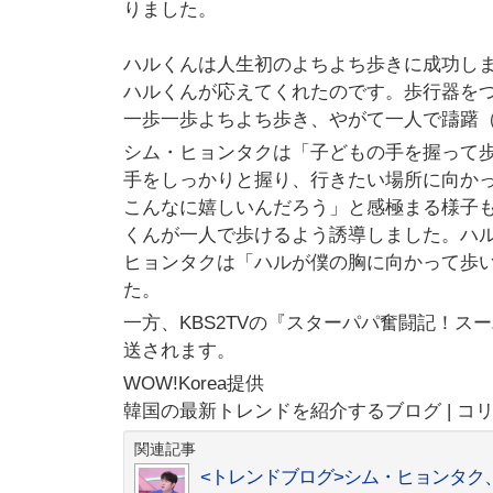
りました。
ハルくんは人生初のよちよち歩きに成功し
ハルくんが応えてくれたのです。歩行器を
一歩一歩よちよち歩き、やがて一人で躊躇
シム・ヒョンタクは「子どもの手を握って
手をしっかりと握り、行きたい場所に向か
こんなに嬉しいんだろう」と感極まる様子
くんが一人で歩けるよう誘導しました。ハ
ヒョンタクは「ハルが僕の胸に向かって歩
た。
一方、KBS2TVの『スターパパ奮闘記！ス
送されます。
WOW!Korea提供
韓国の最新トレンドを紹介するブログ | コ
関連記事
<トレンドブログ>シム・ヒョンタ