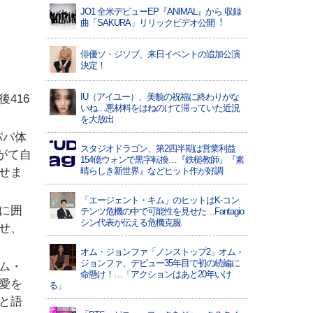
JO1 全⽶デビューEP『ANIMAL』から 収録
曲「SAKURA」リリックビデオ公開︕
俳優ソ・ジソブ、来日イベントの追加公演
決定！
IU（アイユー）、美貌の祝福に終わりがな
416
いね…悪材料をはねのけて滞っていた近況
を大放出
パパ体
スタジオドラゴン、第2四半期は営業利益
がて自
154億ウォンで黒字転換…『鉄槌教師』『素
せま
晴らしき新世界』などヒット作が好調
「エージェント・キム」のヒットはK-コン
に囲
テンツ危機の中で可能性を見せた…Fantagio
シン代表が伝える危機克服
せ、
オム・ジョンファ「ノンストップ2」オム・
ジョンファ、デビュー35年目で初の続編に
ム・
命懸け！…「アクションはあと20年いけ
愛を
る」
と語