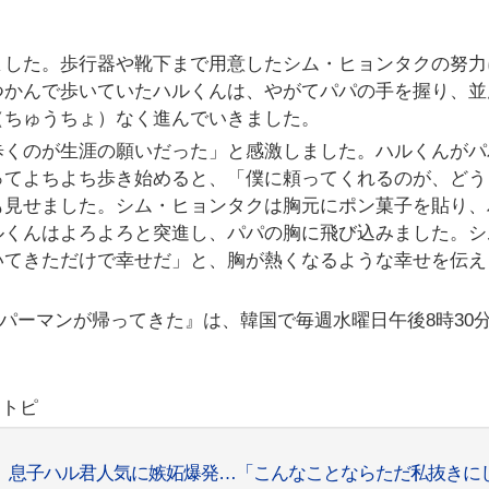
ました。歩行器や靴下まで用意したシム・ヒョンタクの努力
つかんで歩いていたハルくんは、やがてパパの手を握り、並
（ちゅうちょ）なく進んでいきました。
歩くのが生涯の願いだった」と感激しました。ハルくんがパ
ってよちよち歩き始めると、「僕に頼ってくれるのが、どう
も見せました。シム・ヒョンタクは胸元にポン菓子を貼り、
ルくんはよろよろと突進し、パパの胸に飛び込みました。シ
いてきただけで幸せだ」と、胸が熱くなるような幸せを伝え
ーパーマンが帰ってきた』は、韓国で毎週水曜日午後8時30
リトピ
ク、息子ハル君人気に嫉妬爆発…「こんなことならただ私抜きに