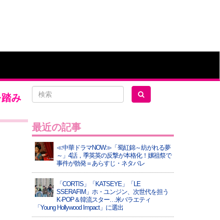
を踏み
最近の記事
≪中華ドラマNOW≫「蜀紅錦～紡がれる夢
～」4話，季英英の反撃が本格化！嫘祖祭で
事件が勃発＝あらすじ・ネタバレ
「CORTIS」「KATSEYE」「LE
SSERAFIM」ホ・ユンジン、次世代を担う
K-POP＆韓流スター…米バラエティ
「Young Hollywood Impact」に選出