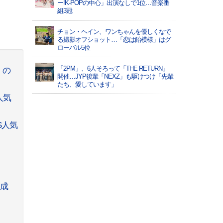
ー!K-POPの中心」出演なしで1位…音楽番
組3冠
チョン・ヘイン、ワンちゃんを優しくなで
る撮影オフショット…「恋は飴模様」はグ
ローバル5位
「2PM」、6人そろって「THE RETURN」
』の
開催…JYP後輩「NEXZ」も駆けつけ「先輩
たち、愛しています」
人気
S人気
達成