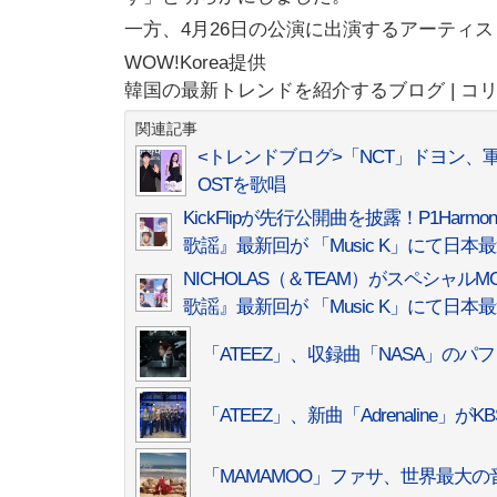
一方、4月26日の公演に出演するアーティ
WOW!Korea提供
韓国の最新トレンドを紹介するブログ | コ
関連記事
<トレンドブログ>「NCT」ドヨン、軍
OSTを歌唱
KickFlipが先行公開曲を披露！P1H
歌謡』最新回が 「Music K」にて日
NICHOLAS（＆TEAM）がスペシャル
歌謡』最新回が 「Music K」にて日
「ATEEZ」、収録曲「NASA」の
「ATEEZ」、新曲「Adrenalin
「MAMAMOO」ファサ、世界最大の音楽