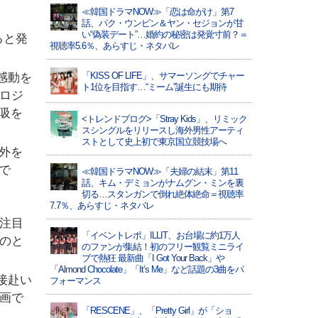
≪韓国ドラマNOW≫「恋は命がけ」第7
話、パク・ウンビン＆ヤン・セジョンが甘
い“偽装デート”…婚約の秘密は発覚寸前？＝
ると発
視聴率5.6％、あらすじ・ネタバレ
「KISS OF LIFE」、サマーソングでチャー
感動を
ト1位を目指す…“ミーム”誕生にも期待
プロジ
吸を
<トレンドブログ>「Stray Kids」、リミック
スシングルをリリースし海外男性アーティ
ストとして史上初で東京国立競技場へ
外を
で
≪韓国ドラマNOW≫「夫婦の結末」第11
話、キム・デミョンがナムグン・ミンを裏
切る…スタンガンで倒れ絶体絶命＝視聴率
7.7％、あらすじ・ネタバレ
も注目
「イベントレポ」ILLIT、お台場に約1万人
ものと
のファンが集結！初のフリー観覧ミニライ
ブで熱狂 最新曲「I Got Your Back」や
「Almond Chocolate」「It’s Me」など話題の3曲をパ
接赴い
フォーマンス
計画で
「RESCENE」、「Pretty Girl」が「ショ