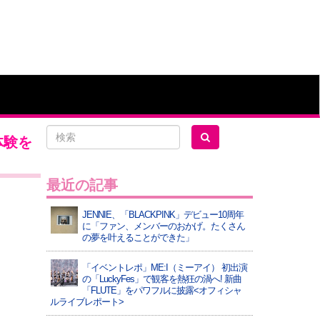
体験を
最近の記事
JENNIE、「BLACKPINK」デビュー10周年
に「ファン、メンバーのおかげ。たくさん
の夢を叶えることができた」
「イベントレポ」ME:I（ミーアイ） 初出演
の「LuckyFes」で観客を熱狂の渦へ! 新曲
「FLUTE」をパワフルに披露<オフィシャ
ルライブレポート>