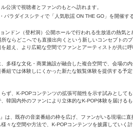
ャル公演で視聴者とファンのもとへ訪れます。
）・パラダイスシティで「人気歌謡 ON THE GO」を開催す
トゥンチョンドン（登村洞）公開ホールで行われる生放送の熱気と
る場所ならどこへでも直接出向くという新しいコンセプトの
組を超え、より広範な空間でファンとアーティストが共に呼
。
は、多様な文化・商業施設が融合した複合空間で、会場の内
楽番組では体験しにくかった新たな観覧体験を提供する予定
らず、K-POPコンテンツの拡張可能性を示す試みとして
、韓国内外のファンにより立体的なK-POP体験を届ける
E GO』は、既存の音楽番組の枠を広げ、ファンがいる現場に直
様々な空間や方法で、K-POPコンテンツを披露していく