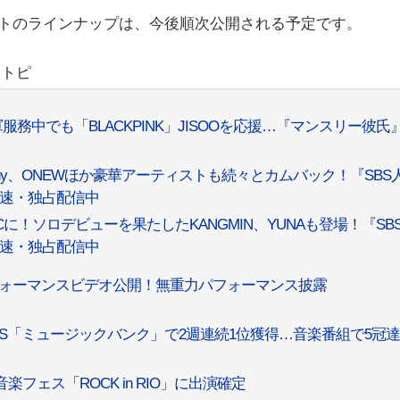
ストのラインナップは、今後順次公開される予定です。
リトピ
服務中でも「BLACKPINK」JISOOを応援…『マンスリー彼氏
armony、ONEWほか豪華アーティストも続々とカムバック！『SBS
本最速・独占配信中
MCに！ソロデビューを果たしたKANGMIN、YUNAも登場！『SB
本最速・独占配信中
パフォーマンスビデオ公開！無重力パフォーマンス披露
e」がKBS「ミュージックバンク」で2週連続1位獲得…音楽番組で5冠
フェス「ROCK in RIO」に出演確定