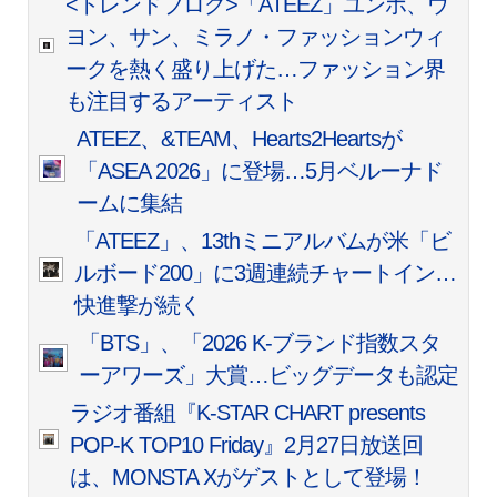
<トレンドブログ>「ATEEZ」ユンホ、ウ
ヨン、サン、ミラノ・ファッションウィ
ークを熱く盛り上げた…ファッション界
も注目するアーティスト
ATEEZ、&TEAM、Hearts2Heartsが
「ASEA 2026」に登場…5月ベルーナド
ームに集結
「ATEEZ」、13thミニアルバムが米「ビ
ルボード200」に3週連続チャートイン…
快進撃が続く
「BTS」、「2026 K-ブランド指数スタ
ーアワーズ」大賞…ビッグデータも認定
ラジオ番組『K-STAR CHART presents
POP-K TOP10 Friday』2月27日放送回
は、MONSTA Xがゲストとして登場！