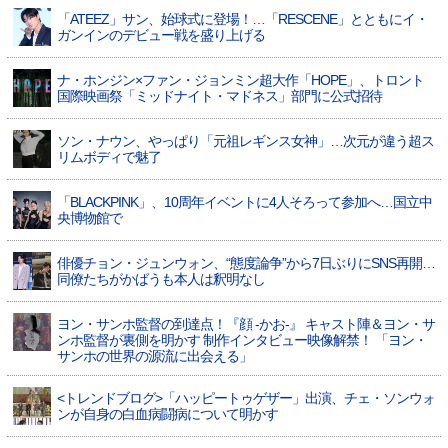
「ATEEZ」サン、始球式に登場！…「RESCENE」とともにイ・
ガンインのデビュー戦を盛り上げる
ナ・ホンジン×ファン・ジョンミン超大作「HOPE」、トロント
国際映画祭「ミッドナイト・マドネス」部門に公式招待
ソン・ナウン、やっぱり「元祖レギンス女神」…次元が違う超ス
リムボディで魅了
「BLACKPINK」、10周年イベントに4人そろって参加へ…国立中
央博物館で
俳優チョン・ジュンウォン、“態度論争”から7日ぶりにSNS再開…
同僚たちがかばうも本人は釈明なし
ヨン・サンホ監督の到達点！『顔 -かお-』 キャスト陣＆ヨン・サ
ンホ監督が裏側を明かす 制作インタビュー映像解禁！ 「ヨン・
サンホの世界の源流に出会える」
<トレンドブログ>「ハッピートゥゲザー」出演、チェ・ソンウォ
ンが自身の白血病闘病について明かす