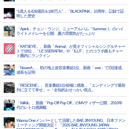
“1億人＆426億回＆180万人”…「BLACKPINK」10周年、記録で証
明した歴史
「Apink」チョン・ウンジ、ニューアルバム「Summer, I」のハイ
ライトメドレーを公開…夏の雰囲気がたっぷり
「KATSEYE」、新曲「Animal」が英オフィシャルシングルチャー
トで18位…「LE SSERAFIM」や「ILLIT」とのコラボ曲もチャー
ト圏内にランクイン
「NouerA」、初の地上波音楽番組1位…新曲「.exe」で2冠達成、
成長を証明
「RESCENE」、音楽番組1位候補に感激…「エンディングで最前
列に立てて幸せ」＝「全知的おせっかい視点」
「KiiiKiii」、新曲「Pop Off Pop Off」のMVティザー公開…2010年
代のレトロ感満載
Wanna Oneメンバーとして活躍したBAE JINYOUNG、日本ファン
ミーティング開催決定！ 『2026 BAE JINYOUNG JAPAN