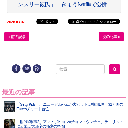
ンスリー彼氏」、きょうNetflixで公開
2026.03.07
« 前の記事
次の記事 »
最近の記事
「Stray Kids」、ニューアルバムが大ヒット…韓国1位→32カ国の
iTunesチャート首位
「財閥X刑事2」アン・ボヒョン×チョン・ウンチェ、テロリスト
に反撃…大邸宅の秘密の空間