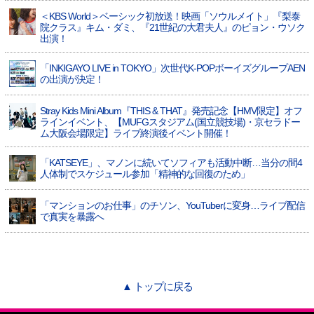
＜KBS World＞ベーシック初放送！映画「ソウルメイト」『梨泰
院クラス』キム・ダミ、『21世紀の大君夫人』のピョン・ウソク
出演！
「INKIGAYO LIVE in TOKYO」次世代K-POPボーイズグループAEN
の出演が決定！
Stray Kids Mini Album『THIS & THAT』発売記念【HMV限定】オフ
ラインイベント、【MUFGスタジアム(国立競技場)・京セラドー
ム大阪会場限定】ライブ終演後イベント開催！
「KATSEYE」、マノンに続いてソフィアも活動中断…当分の間4
人体制でスケジュール参加「精神的な回復のため」
「マンションのお仕事」のチソン、YouTuberに変身…ライブ配信
で真実を暴露へ
▲ トップに戻る