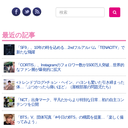
最近の記事
「SF9」、10年の時を込める…2ndフルアルバム「TENACITY」で
新たな飛躍
「CORTIS」、Instagramのフォロワー数が1500万人突破…世界的
なファン層が爆発的に拡大
<トレンドブログ>チョン・ヘイン、ハヨンも驚いた引き締まった
体…「ぶつかったら痛いほど」（屋根部屋の問題児たち）
「NCT」出身マーク、平凡だからより特別な日常…初の自主コン
テンツを公開
「BTS」V、団体写真「#今日のBTS」の構図を提案…「楽しく撮
ってみよう」