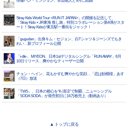
俳優パン・ミンジョン、非芸能人と9月に結婚
Stray Kids World Tour <RUN IT JAPAN>」の開催を記念して、
「Stray Kids × JR東海 推し旅」特別コラボレーション第4弾がスタ
ート！Stray Kidsが東京駅一番街をジャック！
「gugudan」出身キム・セジョン、白Tシャツ＆ジーンズでもき
れい…新プロフィール公開
「i-dle」 MIYEON、日本1stデジタルシングル「RUN AWAY」8月
10日リリース…爽やかなティーザー公開
チョン・ヘイン、花もかすむ爽やかな笑顔…「恋は飴模様」あす
（7日）放送
「TWS」、日本の都心を“K-清涼”で制覇…ニューシングル
「SODA SODA」が発売初日に16万枚売上（動画あり）
▲ トップに戻る