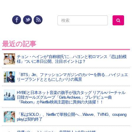
最近の記事
チョン・ヘインが“自称彼氏”に…ハヨンと初ロマンス『恋は飴模
様』ついに本日公開、注目ポイントは？
「BTS」Jin、ファッションマガジンのカバーを飾る…ハイジュエ
リーブランドとともにしたパリの風景
HYBEと日本ネット音楽の旗手が強力タッグ リアル×バーチャル
日韓ガールズグループ「Girls Archives.」プレデビュー曲
『Reborn』がNetflix映画主題歌に異例の大抜擢！！
「私はSOLO」、Netflixで単独公開へ…Wavve、TVING、coupang
playは契約終了