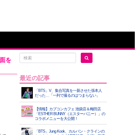
面を
最近の記事
「BTS」V、集合写真を一新させた張本人
だった…「一列で撮るのはつまらない」
【情報】カプコンカフェ 池袋店＆梅田店
「ESTHER BUNNY（エスターバニー）」の
コラボメニューを大公開！
「BTS」Jung Kook、カルバン・クラインの