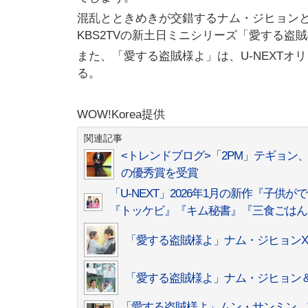
混乱とときめきが交錯するナム・ジヒョンと
KBS2TVの新土日ミニシリーズ「愛する盗
また、「愛する盗賊様よ」は、U-NEXTオ
る。
WOW!Korea提供
関連記事
<トレンドブログ>「2PM」テギョン、
の優秀賞を受賞
「U-NEXT」2026年1月の新作『
『トッケビ』『キム秘書』『三食ごはん
「愛する盗賊様よ」ナム・ジヒョン
「愛する盗賊様よ」ナム・ジヒョン＆
「愛する盗賊様よ」ムン・サンミン、”1