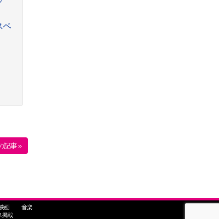
スペ
の記事 »
映画
音楽
ス掲載