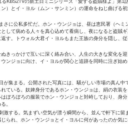
れるKBS2TVの新土日ミニシリーズ「愛する盗賊様よ」第1
ョン）とイ・ヨル（ムン・サンミン）の運命をねじ曲げる初
、まさに公私多忙だ。ホン・ウンジョは、昼は恵民署（ヘミ
女として病める人々を真心込めて看病し、夜になると盗賊ギ
に返す。トウォル大君イ・ヨルもまた王族の身分を隠し、従
せぬきっかけで互いに深く絡み合い、人生の大きな変化を迎
・ウンジョに向け、イ・ヨルが関心と追跡を同時に注ぎ始め
注目が集まる。公開された写真には、騒がしい市場の真ん中
られている。奴婢身分であるホン・ウンジョは、絹の衣装を
ルはぼろぼろの服装でホン・ウンジョと対峙しており、身分
める。
を刺激する。気まずい空気が漂う瞬間から、並んで軒下に留
感じられ、ホン・ウンジョとイ・ヨルに何があったのか気に