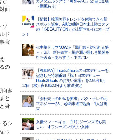
話で
カスタムルックで「ARIRANG」公演に登場
（動画あり）
対面
【情報】韓国美容トレンドを体験できる新
スポット誕生。AI肌診断×日本未上陸コスメ
ンソ
の「K-BEAUTY ON」が上野マルイにオープ
ルド
ン！
事官
≪中華ドラマNOW≫「蜀紅錦～紡がれる夢
～」3話、新任錦官・楊静瀾が悪しき慣習を
打ち破る＝あらすじ・ネタバレ
え
るの
【ABEMA】Hearts2Heartsの日本デビューを
記念した特別番組『祝！日本デビュー
Hearts2Hearts のお笑い道場』を2026年8月
12日（水）夜10時20分より放送決定
で向き
まと
「会社売上の10％を要求」パク・ナレの元
マネジャー2人、恐喝未遂で起訴…1人は拘
と身
束
女優ソン・ヘギョ、白Tにジーンズでも美
まるシ
しい…オフシーズンのない女神
なっ